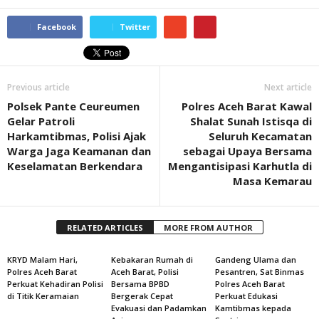
Facebook
Twitter
Previous article
Next article
Polsek Pante Ceureumen
Polres Aceh Barat Kawal
Gelar Patroli
Shalat Sunah Istisqa di
Harkamtibmas, Polisi Ajak
Seluruh Kecamatan
Warga Jaga Keamanan dan
sebagai Upaya Bersama
Keselamatan Berkendara
Mengantisipasi Karhutla di
Masa Kemarau
RELATED ARTICLES
MORE FROM AUTHOR
KRYD Malam Hari,
Kebakaran Rumah di
Gandeng Ulama dan
Polres Aceh Barat
Aceh Barat, Polisi
Pesantren, Sat Binmas
Perkuat Kehadiran Polisi
Bersama BPBD
Polres Aceh Barat
di Titik Keramaian
Bergerak Cepat
Perkuat Edukasi
Evakuasi dan Padamkan
Kamtibmas kepada