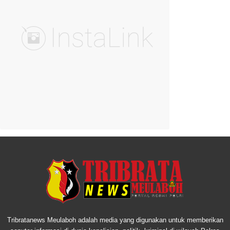
Tribratanews Meulaboh adalah media yang digunakan untuk memberikan