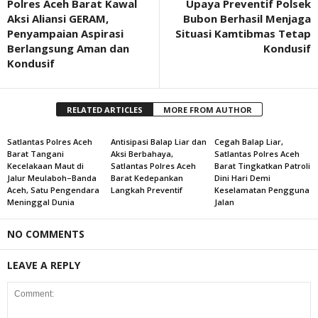
Polres Aceh Barat Kawal
Upaya Preventif Polsek
Aksi Aliansi GERAM,
Bubon Berhasil Menjaga
Penyampaian Aspirasi
Situasi Kamtibmas Tetap
Berlangsung Aman dan
Kondusif
Kondusif
RELATED ARTICLES
MORE FROM AUTHOR
Satlantas Polres Aceh
Antisipasi Balap Liar dan
Cegah Balap Liar,
Barat Tangani
Aksi Berbahaya,
Satlantas Polres Aceh
Kecelakaan Maut di
Satlantas Polres Aceh
Barat Tingkatkan Patroli
Jalur Meulaboh–Banda
Barat Kedepankan
Dini Hari Demi
Aceh, Satu Pengendara
Langkah Preventif
Keselamatan Pengguna
Meninggal Dunia
Jalan
NO COMMENTS
LEAVE A REPLY