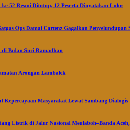
ke-52 Resmi Ditutup, 12 Peserta Dinyatakan Lulus
n Satgas Ops Damai Cartenz Gagalkan Penyelundupan
il di Bulan Suci Ramadhan
camatan Arongan Lambalek
at Kepercayaan Masyarakat Lewat Sambang Dialogis
g Listrik di Jalur Nasional Meulaboh–Banda Aceh, 