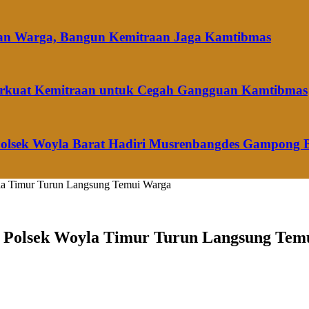
dan Warga, Bangun Kemitraan Jaga Kamtibmas
 Perkuat Kemitraan untuk Cegah Gangguan Kamtibmas
Polsek Woyla Barat Hadiri Musrenbangdes Gampong 
yla Timur Turun Langsung Temui Warga
l Polsek Woyla Timur Turun Langsung Tem