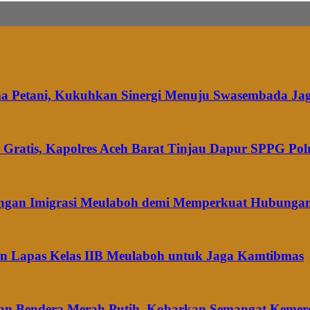
ma Petani, Kukuhkan Sinergi Menuju Swasembada Ja
Gratis, Kapolres Aceh Barat Tinjau Dapur SPPG Pol
dengan Imigrasi Meulaboh demi Memperkuat Hubungan
gan Lapas Kelas IIB Meulaboh untuk Jaga Kamtibmas
ikan Bendera Merah Putih, Kobarkan Semangat Keme