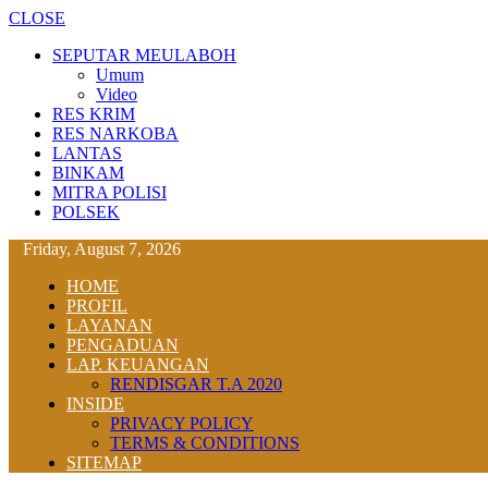
CLOSE
SEPUTAR MEULABOH
Umum
Video
RES KRIM
RES NARKOBA
LANTAS
BINKAM
MITRA POLISI
POLSEK
Friday, August 7, 2026
HOME
PROFIL
LAYANAN
PENGADUAN
LAP. KEUANGAN
RENDISGAR T.A 2020
INSIDE
PRIVACY POLICY
TERMS & CONDITIONS
SITEMAP