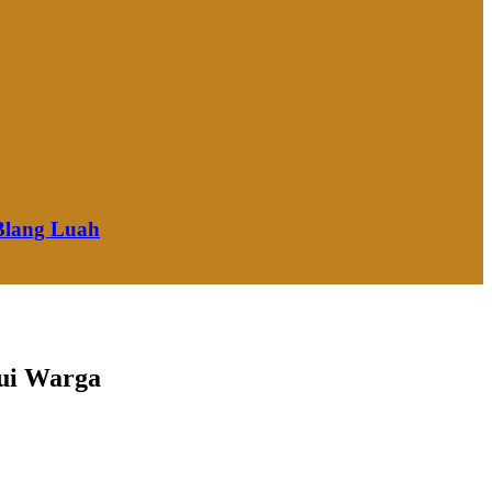
Blang Luah
ui Warga