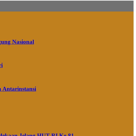
gung Nasional
ri
 Antarinstansi
rdekaan Jelang HUT RI Ke-81