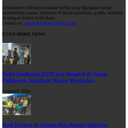
Tribratanews Meulaboh adalah media yang digunakan untuk
memberikan seputar informasi di dunia kepolisian, politik, kriminal
di wilayah Polres Aceh Barat
Contact us:
admin@polresacehbarat.com
EVEN MORE NEWS
Polisi Sambangi ATM dan Bengkel di Johan
Pahlawan, Ingatkan Warga Waspadai...
August 8, 2026
Hari Peukan di Sungai Mas Ramai Aktivitas