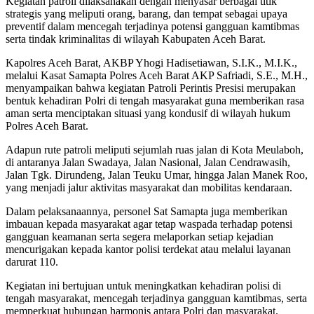
Kegiatan patroli dilaksanakan dengan menyasar berbagai titik
strategis yang meliputi orang, barang, dan tempat sebagai upaya
preventif dalam mencegah terjadinya potensi gangguan kamtibmas
serta tindak kriminalitas di wilayah Kabupaten Aceh Barat.
Kapolres Aceh Barat, AKBP Yhogi Hadisetiawan, S.I.K., M.I.K.,
melalui Kasat Samapta Polres Aceh Barat AKP Safriadi, S.E., M.H.,
menyampaikan bahwa kegiatan Patroli Perintis Presisi merupakan
bentuk kehadiran Polri di tengah masyarakat guna memberikan rasa
aman serta menciptakan situasi yang kondusif di wilayah hukum
Polres Aceh Barat.
Adapun rute patroli meliputi sejumlah ruas jalan di Kota Meulaboh,
di antaranya Jalan Swadaya, Jalan Nasional, Jalan Cendrawasih,
Jalan Tgk. Dirundeng, Jalan Teuku Umar, hingga Jalan Manek Roo,
yang menjadi jalur aktivitas masyarakat dan mobilitas kendaraan.
Dalam pelaksanaannya, personel Sat Samapta juga memberikan
imbauan kepada masyarakat agar tetap waspada terhadap potensi
gangguan keamanan serta segera melaporkan setiap kejadian
mencurigakan kepada kantor polisi terdekat atau melalui layanan
darurat 110.
Kegiatan ini bertujuan untuk meningkatkan kehadiran polisi di
tengah masyarakat, mencegah terjadinya gangguan kamtibmas, serta
memperkuat hubungan harmonis antara Polri dan masyarakat.