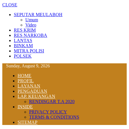
CLOSE
SEPUTAR MEULABOH
Umum
Video
RES KRIM
RES NARKOBA
LANTAS
BINKAM
MITRA POLISI
POLSEK
Sunday, August 9, 2026
HOME
PROFIL
LAYANAN
PENGADUAN
LAP. KEUANGAN
RENDISGAR T.A 2020
INSIDE
PRIVACY POLICY
TERMS & CONDITIONS
SITEMAP