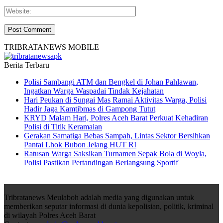
TRIBRATANEWS MOBILE
Berita Terbaru
Polisi Sambangi ATM dan Bengkel di Johan Pahlawan,
Ingatkan Warga Waspadai Tindak Kejahatan
Hari Peukan di Sungai Mas Ramai Aktivitas Warga, Polisi
Hadir Jaga Kamtibmas di Gampong Tutut
KRYD Malam Hari, Polres Aceh Barat Perkuat Kehadiran
Polisi di Titik Keramaian
Gerakan Samatiga Bebas Sampah, Lintas Sektor Bersihkan
Pantai Lhok Bubon Jelang HUT RI
Ratusan Warga Saksikan Turnamen Sepak Bola di Woyla,
Polisi Pastikan Pertandingan Berlangsung Sportif
Tribratanews Meulaboh adalah media yang digunakan untuk
memberikan seputar informasi di dunia kepolisian, politik, kriminal
di wilayah Polres Aceh Barat