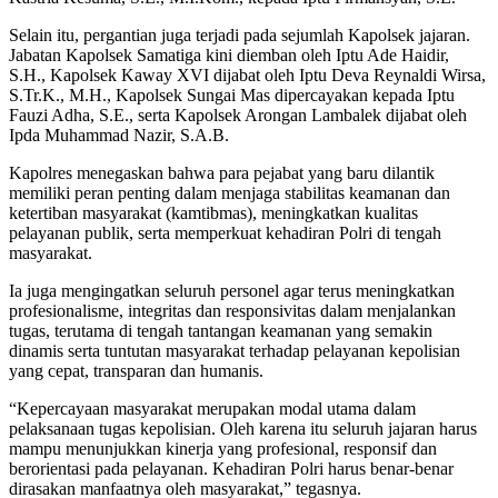
Selain itu, pergantian juga terjadi pada sejumlah Kapolsek jajaran.
Jabatan Kapolsek Samatiga kini diemban oleh Iptu Ade Haidir,
S.H., Kapolsek Kaway XVI dijabat oleh Iptu Deva Reynaldi Wirsa,
S.Tr.K., M.H., Kapolsek Sungai Mas dipercayakan kepada Iptu
Fauzi Adha, S.E., serta Kapolsek Arongan Lambalek dijabat oleh
Ipda Muhammad Nazir, S.A.B.
Kapolres menegaskan bahwa para pejabat yang baru dilantik
memiliki peran penting dalam menjaga stabilitas keamanan dan
ketertiban masyarakat (kamtibmas), meningkatkan kualitas
pelayanan publik, serta memperkuat kehadiran Polri di tengah
masyarakat.
Ia juga mengingatkan seluruh personel agar terus meningkatkan
profesionalisme, integritas dan responsivitas dalam menjalankan
tugas, terutama di tengah tantangan keamanan yang semakin
dinamis serta tuntutan masyarakat terhadap pelayanan kepolisian
yang cepat, transparan dan humanis.
“Kepercayaan masyarakat merupakan modal utama dalam
pelaksanaan tugas kepolisian. Oleh karena itu seluruh jajaran harus
mampu menunjukkan kinerja yang profesional, responsif dan
berorientasi pada pelayanan. Kehadiran Polri harus benar-benar
dirasakan manfaatnya oleh masyarakat,” tegasnya.