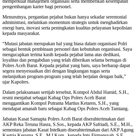
memperkuat manajemen organisasi serta memberikan kesempatan
pengembangan karier bagi personel.
Menurutnya, pergantian pejabat bukan hanya sekadar seremonial
administrasi, melainkan momentum strategis untuk menghadirkan
energi baru, inovasi serta peningkatan kualitas pelayanan kepolisian
kepada masyarakat.
“Mutasi jabatan merupakan hal yang biasa dalam organisasi Polri
sebagai bentuk pembinaan personel dan kebutuhan organisasi. Saya
mengucapkan terima kasih kepada pejabat lama atas dedikasi,
loyalitas dan pengabdian yang telah diberikan selama bertugas di
Polres Aceh Barat. Kepada pejabat yang baru, saya berharap dapat
segera menyesuaikan diri dengan lingkungan tugas serta
melanjutkan program-program yang telah berjalan dengan baik,”
ujar Kapolres.
Dalam pelaksanaan sertijab tersebut, Kompol Abdul Hamid, S.H.,
resmi menjabat sebagai Kabag Ops Polres Aceh Barat
menggantikan Kompol Putranta Martius Ketaren, S.H., yang
mendapat amanah baru sebagai Kabag Ops Polres Aceh Tamiang.
Jabatan Kasat Samapta Polres Aceh Barat diserahterimakan dari
AKP Reka Teruna Hasra, S.Sos., kepada AKP Safriadi, S.E., M.H.,
sementara jabatan Kasat Intelkam diserahterimakan dari AKP Agung
Kastria Kesuma, S.E., M.I.Kom., kepada Iptu Firmansyah, S.E.