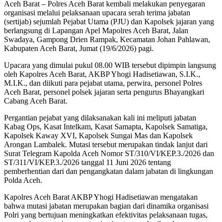
Aceh Barat – Polres Aceh Barat kembali melakukan penyegaran
organisasi melalui pelaksanaan upacara serah terima jabatan
(sertijab) sejumlah Pejabat Utama (PJU) dan Kapolsek jajaran yang
berlangsung di Lapangan Apel Mapolres Aceh Barat, Jalan
Swadaya, Gampong Drien Rampak, Kecamatan Johan Pahlawan,
Kabupaten Aceh Barat, Jumat (19/6/2026) pagi.
Upacara yang dimulai pukul 08.00 WIB tersebut dipimpin langsung
oleh Kapolres Aceh Barat, AKBP Yhogi Hadisetiawan, S.I.K.,
M.I.K., dan diikuti para pejabat utama, perwira, personel Polres
Aceh Barat, personel polsek jajaran serta pengurus Bhayangkari
Cabang Aceh Barat.
Pergantian pejabat yang dilaksanakan kali ini meliputi jabatan
Kabag Ops, Kasat Intelkam, Kasat Samapta, Kapolsek Samatiga,
Kapolsek Kaway XVI, Kapolsek Sungai Mas dan Kapolsek
Arongan Lambalek. Mutasi tersebut merupakan tindak lanjut dari
Surat Telegram Kapolda Aceh Nomor ST/310/VI/KEP.3./2026 dan
ST/311/VI/KEP.3./2026 tanggal 11 Juni 2026 tentang
pemberhentian dari dan pengangkatan dalam jabatan di lingkungan
Polda Aceh.
Kapolres Aceh Barat AKBP Yhogi Hadisetiawan mengatakan
bahwa mutasi jabatan merupakan bagian dari dinamika organisasi
Polri yang bertujuan meningkatkan efektivitas pelaksanaan tugas,