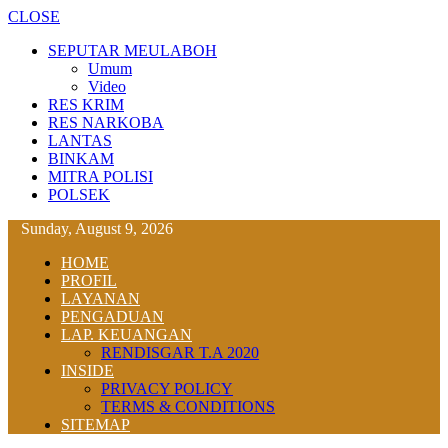
CLOSE
SEPUTAR MEULABOH
Umum
Video
RES KRIM
RES NARKOBA
LANTAS
BINKAM
MITRA POLISI
POLSEK
Sunday, August 9, 2026
HOME
PROFIL
LAYANAN
PENGADUAN
LAP. KEUANGAN
RENDISGAR T.A 2020
INSIDE
PRIVACY POLICY
TERMS & CONDITIONS
SITEMAP