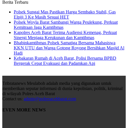
Berita Terbaru
Polsek Sungai Mas Pastikan Harga Sembako Stabil, Gas
Elpiji 3 Kg Masih Sesuai HET
Polsek Woyla Barat Sambangi Warga Peulekung, Perkuat
Kemitraan Jaga Kamtibmas
Kapolres Aceh Barat Terima Audiensi Kemenag, Perkuat
Sinergi Menjaga Kerukunan dan Kamtibmas
Bhabinkamtibmas Polsek Samatiga Bersama Mahasiswa
KKN UTU dan Warga Gotong Royong Bersihkan Masjid Al
Hadi
Kebakaran Rumah di Aceh Barat, Polisi Bersama BPBD
Bergerak Cepat Evakuasi dan Padamkan Api
Tribratanews Meulaboh adalah media yang digunakan untuk
memberikan seputar informasi di dunia kepolisian, politik, kriminal
di wilayah Polres Aceh Barat
Contact us:
admin@polresacehbarat.com
EVEN MORE NEWS