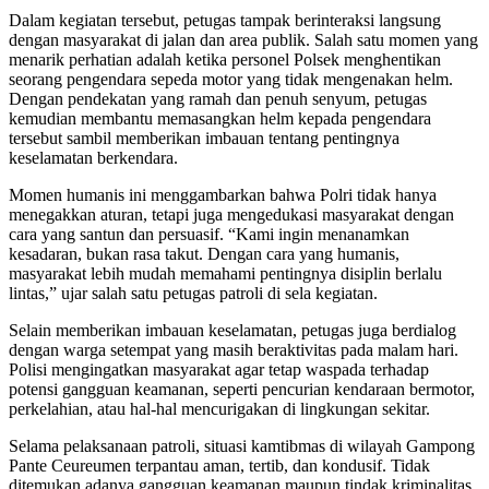
Dalam kegiatan tersebut, petugas tampak berinteraksi langsung
dengan masyarakat di jalan dan area publik. Salah satu momen yang
menarik perhatian adalah ketika personel Polsek menghentikan
seorang pengendara sepeda motor yang tidak mengenakan helm.
Dengan pendekatan yang ramah dan penuh senyum, petugas
kemudian membantu memasangkan helm kepada pengendara
tersebut sambil memberikan imbauan tentang pentingnya
keselamatan berkendara.
Momen humanis ini menggambarkan bahwa Polri tidak hanya
menegakkan aturan, tetapi juga mengedukasi masyarakat dengan
cara yang santun dan persuasif. “Kami ingin menanamkan
kesadaran, bukan rasa takut. Dengan cara yang humanis,
masyarakat lebih mudah memahami pentingnya disiplin berlalu
lintas,” ujar salah satu petugas patroli di sela kegiatan.
Selain memberikan imbauan keselamatan, petugas juga berdialog
dengan warga setempat yang masih beraktivitas pada malam hari.
Polisi mengingatkan masyarakat agar tetap waspada terhadap
potensi gangguan keamanan, seperti pencurian kendaraan bermotor,
perkelahian, atau hal-hal mencurigakan di lingkungan sekitar.
Selama pelaksanaan patroli, situasi kamtibmas di wilayah Gampong
Pante Ceureumen terpantau aman, tertib, dan kondusif. Tidak
ditemukan adanya gangguan keamanan maupun tindak kriminalitas.