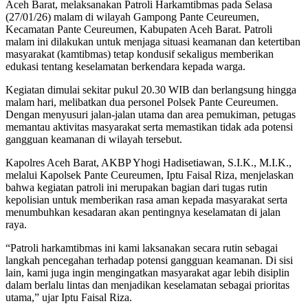
Aceh Barat, melaksanakan Patroli Harkamtibmas pada Selasa
(27/01/26) malam di wilayah Gampong Pante Ceureumen,
Kecamatan Pante Ceureumen, Kabupaten Aceh Barat. Patroli
malam ini dilakukan untuk menjaga situasi keamanan dan ketertiban
masyarakat (kamtibmas) tetap kondusif sekaligus memberikan
edukasi tentang keselamatan berkendara kepada warga.
Kegiatan dimulai sekitar pukul 20.30 WIB dan berlangsung hingga
malam hari, melibatkan dua personel Polsek Pante Ceureumen.
Dengan menyusuri jalan-jalan utama dan area pemukiman, petugas
memantau aktivitas masyarakat serta memastikan tidak ada potensi
gangguan keamanan di wilayah tersebut.
Kapolres Aceh Barat, AKBP Yhogi Hadisetiawan, S.I.K., M.I.K.,
melalui Kapolsek Pante Ceureumen, Iptu Faisal Riza, menjelaskan
bahwa kegiatan patroli ini merupakan bagian dari tugas rutin
kepolisian untuk memberikan rasa aman kepada masyarakat serta
menumbuhkan kesadaran akan pentingnya keselamatan di jalan
raya.
“Patroli harkamtibmas ini kami laksanakan secara rutin sebagai
langkah pencegahan terhadap potensi gangguan keamanan. Di sisi
lain, kami juga ingin mengingatkan masyarakat agar lebih disiplin
dalam berlalu lintas dan menjadikan keselamatan sebagai prioritas
utama,” ujar Iptu Faisal Riza.