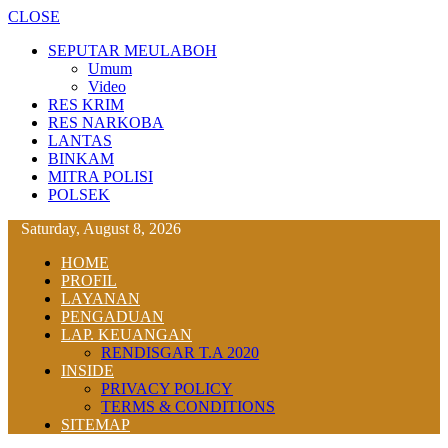
CLOSE
SEPUTAR MEULABOH
Umum
Video
RES KRIM
RES NARKOBA
LANTAS
BINKAM
MITRA POLISI
POLSEK
Saturday, August 8, 2026
HOME
PROFIL
LAYANAN
PENGADUAN
LAP. KEUANGAN
RENDISGAR T.A 2020
INSIDE
PRIVACY POLICY
TERMS & CONDITIONS
SITEMAP