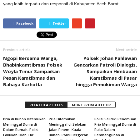
yang lebih terpadu dan responsif di Kabupaten Aceh Barat.
Facebook
Twitter
Previous article
Next article
Ngopi Bersama Warga,
Polsek Johan Pahlawan
Bhabinkamtibmas Polsek
Gencarkan Patroli Dialogis,
Woyla Timur Sampaikan
Sampaikan Himbauan
Pesan Kamtibmas dan
Kamtibmas di Pasar
Bahaya Karhutla
hingga Pemukiman Warga
RELATED ARTICLES
MORE FROM AUTHOR
Pria di Bubon Ditemukan
Pria Ditemukan
Polisi Selidiki Penemuan
Meninggal Dunia di
Meninggal di Selokan
Pria Meninggal Dunia di
Dalam Rumah, Polisi
Jalan Pinem–Kuala
Ruko Dalam
Lakukan Olah TKP
Bubon, Polisi Bergerak
Pembangunan di