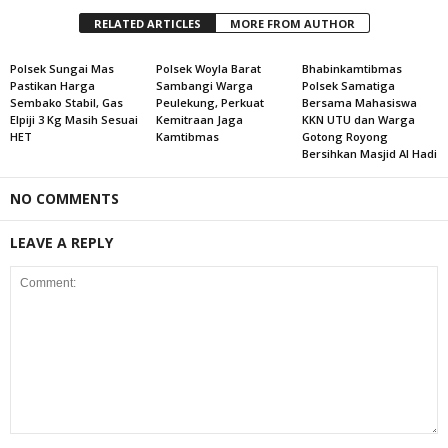
RELATED ARTICLES
MORE FROM AUTHOR
Polsek Sungai Mas
Polsek Woyla Barat
Bhabinkamtibmas
Pastikan Harga
Sambangi Warga
Polsek Samatiga
Sembako Stabil, Gas
Peulekung, Perkuat
Bersama Mahasiswa
Elpiji 3 Kg Masih Sesuai
Kemitraan Jaga
KKN UTU dan Warga
HET
Kamtibmas
Gotong Royong
Bersihkan Masjid Al Hadi
NO COMMENTS
LEAVE A REPLY