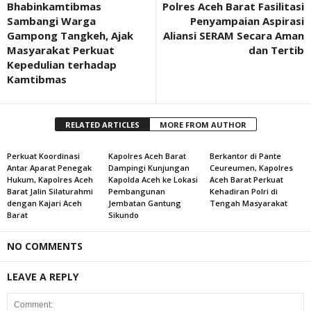
Bhabinkamtibmas
Polres Aceh Barat Fasilitasi
Sambangi Warga
Penyampaian Aspirasi
Gampong Tangkeh, Ajak
Aliansi SERAM Secara Aman
Masyarakat Perkuat
dan Tertib
Kepedulian terhadap
Kamtibmas
RELATED ARTICLES
MORE FROM AUTHOR
Perkuat Koordinasi
Kapolres Aceh Barat
Berkantor di Pante
Antar Aparat Penegak
Dampingi Kunjungan
Ceureumen, Kapolres
Hukum, Kapolres Aceh
Kapolda Aceh ke Lokasi
Aceh Barat Perkuat
Barat Jalin Silaturahmi
Pembangunan
Kehadiran Polri di
dengan Kajari Aceh
Jembatan Gantung
Tengah Masyarakat
Barat
Sikundo
NO COMMENTS
LEAVE A REPLY