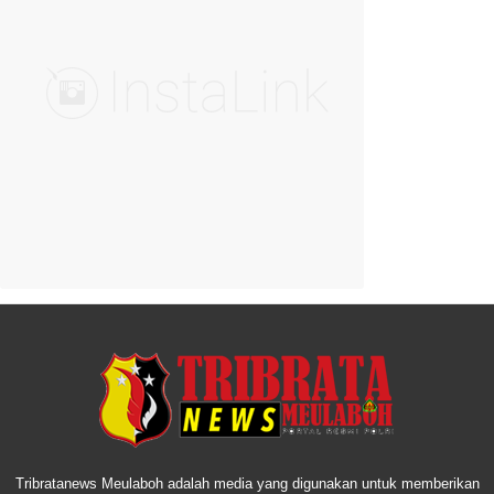
Tribratanews Meulaboh adalah media yang digunakan untuk memberikan