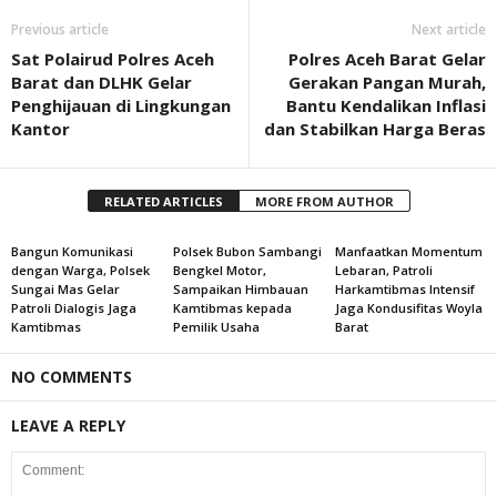
Previous article
Next article
Sat Polairud Polres Aceh
Polres Aceh Barat Gelar
Barat dan DLHK Gelar
Gerakan Pangan Murah,
Penghijauan di Lingkungan
Bantu Kendalikan Inflasi
Kantor
dan Stabilkan Harga Beras
RELATED ARTICLES
MORE FROM AUTHOR
Bangun Komunikasi
Polsek Bubon Sambangi
Manfaatkan Momentum
dengan Warga, Polsek
Bengkel Motor,
Lebaran, Patroli
Sungai Mas Gelar
Sampaikan Himbauan
Harkamtibmas Intensif
Patroli Dialogis Jaga
Kamtibmas kepada
Jaga Kondusifitas Woyla
Kamtibmas
Pemilik Usaha
Barat
NO COMMENTS
LEAVE A REPLY