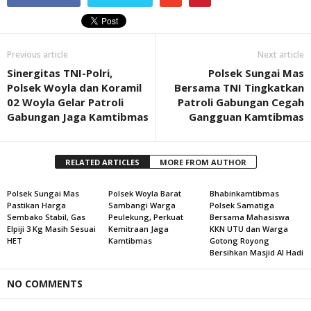
Previous article
Next article
Sinergitas TNI-Polri,
Polsek Sungai Mas
Polsek Woyla dan Koramil
Bersama TNI Tingkatkan
02 Woyla Gelar Patroli
Patroli Gabungan Cegah
Gabungan Jaga Kamtibmas
Gangguan Kamtibmas
RELATED ARTICLES
MORE FROM AUTHOR
Polsek Sungai Mas
Polsek Woyla Barat
Bhabinkamtibmas
Pastikan Harga
Sambangi Warga
Polsek Samatiga
Sembako Stabil, Gas
Peulekung, Perkuat
Bersama Mahasiswa
Elpiji 3 Kg Masih Sesuai
Kemitraan Jaga
KKN UTU dan Warga
HET
Kamtibmas
Gotong Royong
Bersihkan Masjid Al Hadi
NO COMMENTS