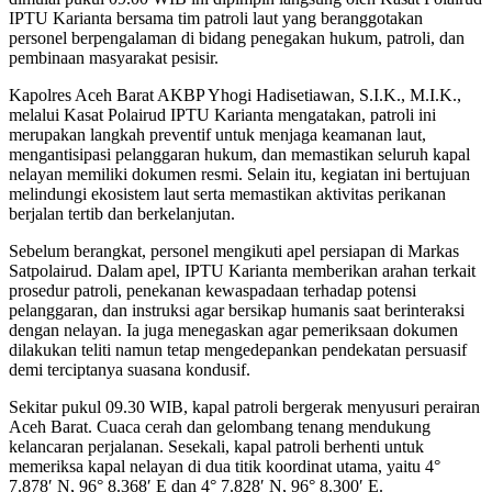
IPTU Karianta bersama tim patroli laut yang beranggotakan
personel berpengalaman di bidang penegakan hukum, patroli, dan
pembinaan masyarakat pesisir.
Kapolres Aceh Barat AKBP Yhogi Hadisetiawan, S.I.K., M.I.K.,
melalui Kasat Polairud IPTU Karianta mengatakan, patroli ini
merupakan langkah preventif untuk menjaga keamanan laut,
mengantisipasi pelanggaran hukum, dan memastikan seluruh kapal
nelayan memiliki dokumen resmi. Selain itu, kegiatan ini bertujuan
melindungi ekosistem laut serta memastikan aktivitas perikanan
berjalan tertib dan berkelanjutan.
Sebelum berangkat, personel mengikuti apel persiapan di Markas
Satpolairud. Dalam apel, IPTU Karianta memberikan arahan terkait
prosedur patroli, penekanan kewaspadaan terhadap potensi
pelanggaran, dan instruksi agar bersikap humanis saat berinteraksi
dengan nelayan. Ia juga menegaskan agar pemeriksaan dokumen
dilakukan teliti namun tetap mengedepankan pendekatan persuasif
demi terciptanya suasana kondusif.
Sekitar pukul 09.30 WIB, kapal patroli bergerak menyusuri perairan
Aceh Barat. Cuaca cerah dan gelombang tenang mendukung
kelancaran perjalanan. Sesekali, kapal patroli berhenti untuk
memeriksa kapal nelayan di dua titik koordinat utama, yaitu 4°
7.878′ N, 96° 8.368′ E dan 4° 7.828′ N, 96° 8.300′ E.