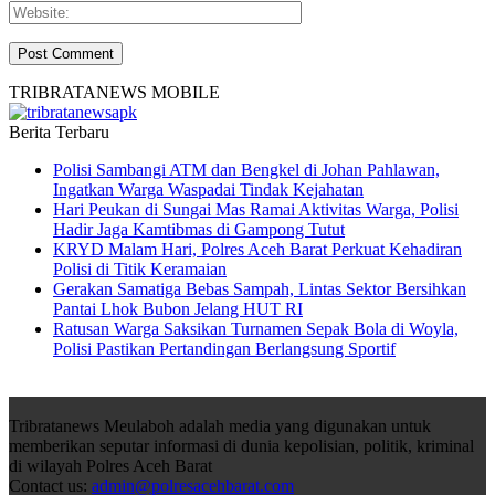
TRIBRATANEWS MOBILE
Berita Terbaru
Polisi Sambangi ATM dan Bengkel di Johan Pahlawan,
Ingatkan Warga Waspadai Tindak Kejahatan
Hari Peukan di Sungai Mas Ramai Aktivitas Warga, Polisi
Hadir Jaga Kamtibmas di Gampong Tutut
KRYD Malam Hari, Polres Aceh Barat Perkuat Kehadiran
Polisi di Titik Keramaian
Gerakan Samatiga Bebas Sampah, Lintas Sektor Bersihkan
Pantai Lhok Bubon Jelang HUT RI
Ratusan Warga Saksikan Turnamen Sepak Bola di Woyla,
Polisi Pastikan Pertandingan Berlangsung Sportif
Tribratanews Meulaboh adalah media yang digunakan untuk
memberikan seputar informasi di dunia kepolisian, politik, kriminal
di wilayah Polres Aceh Barat
Contact us:
admin@polresacehbarat.com