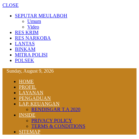
CLOSE
SEPUTAR MEULABOH
Umum
Video
RES KRIM
RES NARKOBA
LANTAS
BINKAM
MITRA POLISI
POLSEK
Sunday, August 9, 2026
HOME
PROFIL
LAYANAN
PENGADUAN
LAP. KEUANGAN
RENDISGAR T.A 2020
INSIDE
PRIVACY POLICY
TERMS & CONDITIONS
SITEMAP