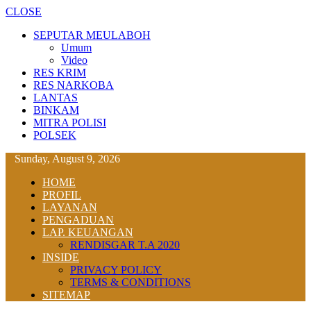
CLOSE
SEPUTAR MEULABOH
Umum
Video
RES KRIM
RES NARKOBA
LANTAS
BINKAM
MITRA POLISI
POLSEK
Sunday, August 9, 2026
HOME
PROFIL
LAYANAN
PENGADUAN
LAP. KEUANGAN
RENDISGAR T.A 2020
INSIDE
PRIVACY POLICY
TERMS & CONDITIONS
SITEMAP