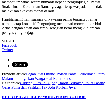
memberi imbauan secara humanis kepada pengunjung di Pantai
Suak Timah, Kecamatan Samatiga, agar tetap waspada dan tidak
melakukan aktivitas mandi di laut.
Hingga siang hari, suasana di kawasan pantai terpantau ramai
namun tetap kondusif. Pengunjung menikmati momen libur Idul
Adha dengan aman dan tertib, sebagian besar mengikuti arahan
petugas yang berjaga.
SHARE
Facebook
Twitter
Previous article
Cegah Judi Online, Polsek Pante Ceureumen Patroli
Malam dan Ingatkan Warga soal Kamtibmas
Next article
Gudang Futsal di Ujong Baroh Terbakar, Polisi Pasang
Garis Polisi dan Pastikan Tak Ada Korban Jiwa
RELATED ARTICLES
MORE FROM AUTHOR