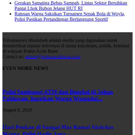
Gerakan Samatiga Bebas Sampah, Lintas Sektor Bersihkan
Pantai Lhok Bubon Jelang HUT RI
Ratusan Warga Saksikan Turnamen Sepak Bola di Woyla,
Polisi Pastikan Pertandingan Berlangsung Sportif
Tribratanews Meulaboh adalah media yang digunakan untuk
memberikan seputar informasi di dunia kepolisian, politik, kriminal
di wilayah Polres Aceh Barat
Contact us:
admin@polresacehbarat.com
EVEN MORE NEWS
Polisi Sambangi ATM dan Bengkel di Johan
Pahlawan, Ingatkan Warga Waspadai...
August 8, 2026
Hari Peukan di Sungai Mas Ramai Aktivitas
Warga, Polisi Hadir Jaga...