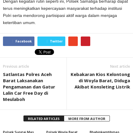
Dengan kegiatan rutin seperti ini, Polsek Samatiga berharap dapat
terus meningkatkan kepercayaan masyarakat terhadap institusi
Polri serta mendorong partisipasi aktif warga dalam menjaga
ketertiban umum.
Facebook
Twitter
Previous article
Next article
Satlantas Polres Aceh
Kebakaran Kios Kelontong
Barat Laksanakan
di Woyla Barat, Diduga
Pengamanan dan Gatur
Akibat Konsleting Listrik
Lalin Car Free Day di
Meulaboh
RELATED ARTICLES
MORE FROM AUTHOR
Polsek Sungai Mas
Polsek Woyla Barat
Bhabinkamtibmas