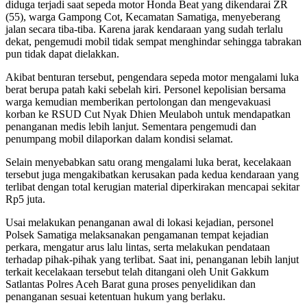
diduga terjadi saat sepeda motor Honda Beat yang dikendarai ZR
(55), warga Gampong Cot, Kecamatan Samatiga, menyeberang
jalan secara tiba-tiba. Karena jarak kendaraan yang sudah terlalu
dekat, pengemudi mobil tidak sempat menghindar sehingga tabrakan
pun tidak dapat dielakkan.
Akibat benturan tersebut, pengendara sepeda motor mengalami luka
berat berupa patah kaki sebelah kiri. Personel kepolisian bersama
warga kemudian memberikan pertolongan dan mengevakuasi
korban ke RSUD Cut Nyak Dhien Meulaboh untuk mendapatkan
penanganan medis lebih lanjut. Sementara pengemudi dan
penumpang mobil dilaporkan dalam kondisi selamat.
Selain menyebabkan satu orang mengalami luka berat, kecelakaan
tersebut juga mengakibatkan kerusakan pada kedua kendaraan yang
terlibat dengan total kerugian material diperkirakan mencapai sekitar
Rp5 juta.
Usai melakukan penanganan awal di lokasi kejadian, personel
Polsek Samatiga melaksanakan pengamanan tempat kejadian
perkara, mengatur arus lalu lintas, serta melakukan pendataan
terhadap pihak-pihak yang terlibat. Saat ini, penanganan lebih lanjut
terkait kecelakaan tersebut telah ditangani oleh Unit Gakkum
Satlantas Polres Aceh Barat guna proses penyelidikan dan
penanganan sesuai ketentuan hukum yang berlaku.