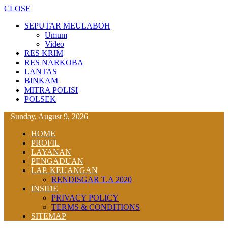
CLOSE
SEPUTAR MEULABOH
Umum
Video
RES KRIM
RES NARKOBA
LANTAS
BINKAM
MITRA POLISI
POLSEK
Sunday, August 9, 2026
HOME
PROFIL
LAYANAN
PENGADUAN
LAP. KEUANGAN
RENDISGAR T.A 2020
INSIDE
PRIVACY POLICY
TERMS & CONDITIONS
SITEMAP