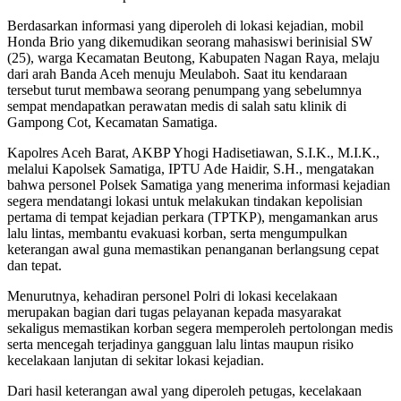
Berdasarkan informasi yang diperoleh di lokasi kejadian, mobil
Honda Brio yang dikemudikan seorang mahasiswi berinisial SW
(25), warga Kecamatan Beutong, Kabupaten Nagan Raya, melaju
dari arah Banda Aceh menuju Meulaboh. Saat itu kendaraan
tersebut turut membawa seorang penumpang yang sebelumnya
sempat mendapatkan perawatan medis di salah satu klinik di
Gampong Cot, Kecamatan Samatiga.
Kapolres Aceh Barat, AKBP Yhogi Hadisetiawan, S.I.K., M.I.K.,
melalui Kapolsek Samatiga, IPTU Ade Haidir, S.H., mengatakan
bahwa personel Polsek Samatiga yang menerima informasi kejadian
segera mendatangi lokasi untuk melakukan tindakan kepolisian
pertama di tempat kejadian perkara (TPTKP), mengamankan arus
lalu lintas, membantu evakuasi korban, serta mengumpulkan
keterangan awal guna memastikan penanganan berlangsung cepat
dan tepat.
Menurutnya, kehadiran personel Polri di lokasi kecelakaan
merupakan bagian dari tugas pelayanan kepada masyarakat
sekaligus memastikan korban segera memperoleh pertolongan medis
serta mencegah terjadinya gangguan lalu lintas maupun risiko
kecelakaan lanjutan di sekitar lokasi kejadian.
Dari hasil keterangan awal yang diperoleh petugas, kecelakaan