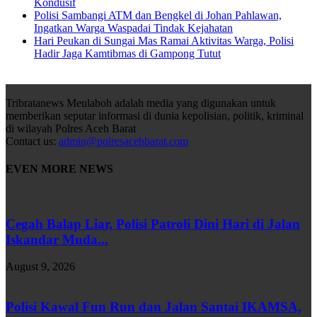
Kondusif
Polisi Sambangi ATM dan Bengkel di Johan Pahlawan,
Ingatkan Warga Waspadai Tindak Kejahatan
Hari Peukan di Sungai Mas Ramai Aktivitas Warga, Polisi
Hadir Jaga Kamtibmas di Gampong Tutut
Tribratanews Meulaboh adalah media yang digunakan untuk
memberikan seputar informasi di dunia kepolisian, politik, kriminal
di wilayah Polres Aceh Barat
Contact us:
admin@polresacehbarat.com
EVEN MORE NEWS
Cegah Balap Liar, Polisi Patroli Dini Hari di Jalan
Iskandar Muda...
August 9, 2026
Polisi Kawal Fun Run dan Jalan Santai IKAMSA,