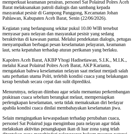
memperkuat keamanan perairan, personel Sat Polairud Polres Aceh
Barat melaksanakan patroli dialogis dan sambang kepada
masyarakat pesisir di Gampong Panggong, Kecamatan Johan
Pahlawan, Kabupaten Aceh Barat, Senin (22/06/2026).
Kegiatan yang berlangsung sekitar pukul 10.00 WIB tersebut
menyasar para nelayan dan masyarakat pesisir yang sedang
beraktivitas di kawasan pantai. Melalui pendekatan dialogis, petugas
menyampaikan berbagai pesan keselamatan pelayaran, keamanan
laut, serta kepatuhan terhadap aturan perikanan yang berlaku.
Kapolres Aceh Barat, AKBP Yhogi Hadisetiawan, S.I.K., M.I.K.,
melalui Kasat Polairud Polres Aceh Barat, AKP Karianta,
mengatakan bahwa keselamatan nelayan saat melaut menjadi salah
satu perhatian utama Polri, terlebih kondisi cuaca yang belakangan
kerap berubah secara cepat dan sulit diprediksi.
Menurutnya, nelayan diimbau agar selalu memantau perkembangan
prakiraan cuaca sebelum berangkat melaut, mempersiapkan
perlengkapan keselamatan, serta tidak memaksakan diri berlayar
apabila kondisi cuaca dinilai membahayakan keselamatan jiwa.
Selain mengingatkan kewaspadaan terhadap perubahan cuaca,
personel Sat Polairud juga mengimbau para nelayan agar tidak
melakukan aktivitas penangkapan ikan di luar zona yang telah