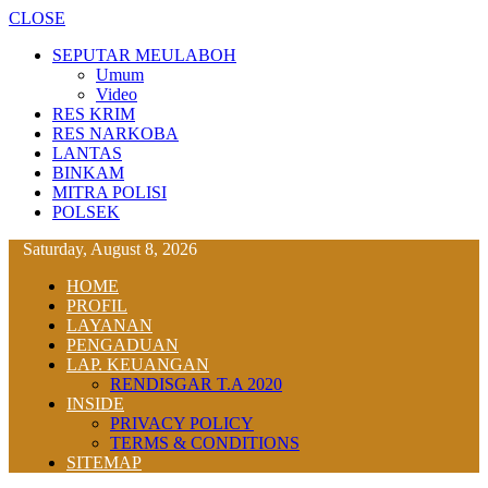
CLOSE
SEPUTAR MEULABOH
Umum
Video
RES KRIM
RES NARKOBA
LANTAS
BINKAM
MITRA POLISI
POLSEK
Saturday, August 8, 2026
HOME
PROFIL
LAYANAN
PENGADUAN
LAP. KEUANGAN
RENDISGAR T.A 2020
INSIDE
PRIVACY POLICY
TERMS & CONDITIONS
SITEMAP