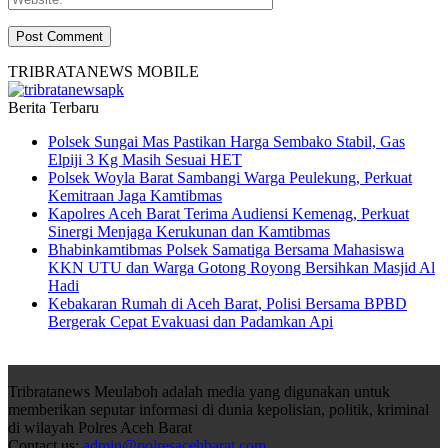
TRIBRATANEWS MOBILE
Berita Terbaru
Polsek Sungai Mas Pastikan Harga Sembako Stabil, Gas
Elpiji 3 Kg Masih Sesuai HET
Polsek Woyla Barat Sambangi Warga Peulekung, Perkuat
Kemitraan Jaga Kamtibmas
Kapolres Aceh Barat Terima Audiensi Kemenag, Perkuat
Sinergi Menjaga Kerukunan dan Kamtibmas
Bhabinkamtibmas Polsek Samatiga Bersama Mahasiswa
KKN UTU dan Warga Gotong Royong Bersihkan Masjid Al
Hadi
Kebakaran Rumah di Aceh Barat, Polisi Bersama BPBD
Bergerak Cepat Evakuasi dan Padamkan Api
Tribratanews Meulaboh adalah media yang digunakan untuk
memberikan seputar informasi di dunia kepolisian, politik, kriminal
di wilayah Polres Aceh Barat
Contact us:
admin@polresacehbarat.com