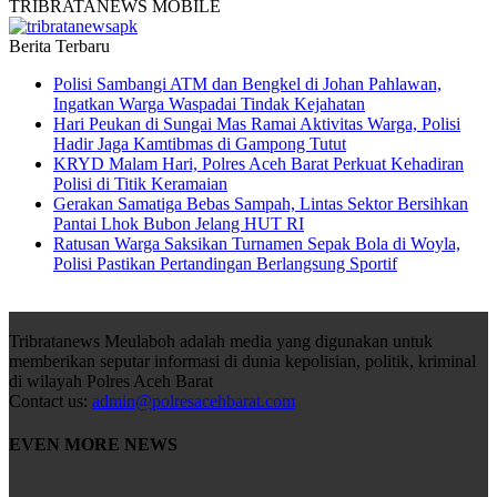
TRIBRATANEWS MOBILE
Berita Terbaru
Polisi Sambangi ATM dan Bengkel di Johan Pahlawan,
Ingatkan Warga Waspadai Tindak Kejahatan
Hari Peukan di Sungai Mas Ramai Aktivitas Warga, Polisi
Hadir Jaga Kamtibmas di Gampong Tutut
KRYD Malam Hari, Polres Aceh Barat Perkuat Kehadiran
Polisi di Titik Keramaian
Gerakan Samatiga Bebas Sampah, Lintas Sektor Bersihkan
Pantai Lhok Bubon Jelang HUT RI
Ratusan Warga Saksikan Turnamen Sepak Bola di Woyla,
Polisi Pastikan Pertandingan Berlangsung Sportif
Tribratanews Meulaboh adalah media yang digunakan untuk
memberikan seputar informasi di dunia kepolisian, politik, kriminal
di wilayah Polres Aceh Barat
Contact us:
admin@polresacehbarat.com
EVEN MORE NEWS