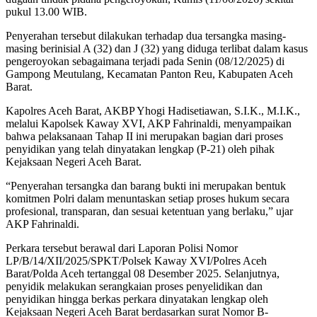
pukul 13.00 WIB.
Penyerahan tersebut dilakukan terhadap dua tersangka masing-
masing berinisial A (32) dan J (32) yang diduga terlibat dalam kasus
pengeroyokan sebagaimana terjadi pada Senin (08/12/2025) di
Gampong Meutulang, Kecamatan Panton Reu, Kabupaten Aceh
Barat.
Kapolres Aceh Barat, AKBP Yhogi Hadisetiawan, S.I.K., M.I.K.,
melalui Kapolsek Kaway XVI, AKP Fahrinaldi, menyampaikan
bahwa pelaksanaan Tahap II ini merupakan bagian dari proses
penyidikan yang telah dinyatakan lengkap (P-21) oleh pihak
Kejaksaan Negeri Aceh Barat.
“Penyerahan tersangka dan barang bukti ini merupakan bentuk
komitmen Polri dalam menuntaskan setiap proses hukum secara
profesional, transparan, dan sesuai ketentuan yang berlaku,” ujar
AKP Fahrinaldi.
Perkara tersebut berawal dari Laporan Polisi Nomor
LP/B/14/XII/2025/SPKT/Polsek Kaway XVI/Polres Aceh
Barat/Polda Aceh tertanggal 08 Desember 2025. Selanjutnya,
penyidik melakukan serangkaian proses penyelidikan dan
penyidikan hingga berkas perkara dinyatakan lengkap oleh
Kejaksaan Negeri Aceh Barat berdasarkan surat Nomor B-