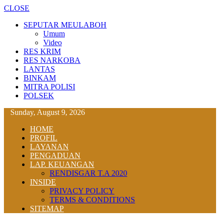
CLOSE
SEPUTAR MEULABOH
Umum
Video
RES KRIM
RES NARKOBA
LANTAS
BINKAM
MITRA POLISI
POLSEK
Sunday, August 9, 2026
HOME
PROFIL
LAYANAN
PENGADUAN
LAP. KEUANGAN
RENDISGAR T.A 2020
INSIDE
PRIVACY POLICY
TERMS & CONDITIONS
SITEMAP