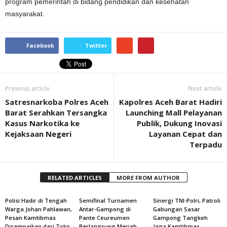
program pemerintah di bidang pendidikan dan kesehatan
masyarakat.
Facebook
Twitter
Previous article
Next article
Satresnarkoba Polres Aceh
Kapolres Aceh Barat Hadiri
Barat Serahkan Tersangka
Launching Mall Pelayanan
Kasus Narkotika ke
Publik, Dukung Inovasi
Kejaksaan Negeri
Layanan Cepat dan
Terpadu
RELATED ARTICLES
MORE FROM AUTHOR
Polisi Hadir di Tengah
Semifinal Turnamen
Sinergi TNI-Polri, Patroli
Warga Johan Pahlawan,
Antar-Gampong di
Gabungan Sasar
Pesan Kamtibmas
Pante Ceureumen
Gampong Tangkeh
Disampaikan dari Toko
Berlangsung Meriah,
Jaga Kamtibmas