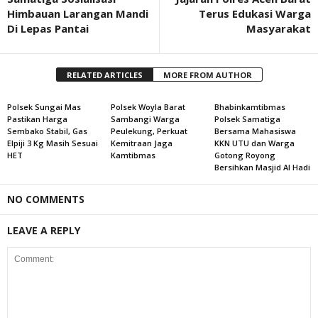
Himbauan Larangan Mandi
Terus Edukasi Warga
Di Lepas Pantai
Masyarakat
RELATED ARTICLES
MORE FROM AUTHOR
Polsek Sungai Mas
Polsek Woyla Barat
Bhabinkamtibmas
Pastikan Harga
Sambangi Warga
Polsek Samatiga
Sembako Stabil, Gas
Peulekung, Perkuat
Bersama Mahasiswa
Elpiji 3 Kg Masih Sesuai
Kemitraan Jaga
KKN UTU dan Warga
HET
Kamtibmas
Gotong Royong
Bersihkan Masjid Al Hadi
NO COMMENTS
LEAVE A REPLY