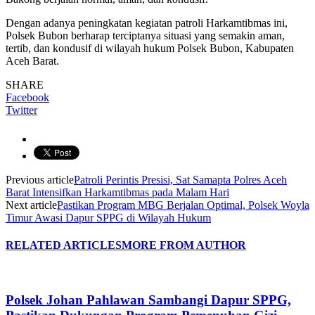
Dengan adanya peningkatan kegiatan patroli Harkamtibmas ini,
Polsek Bubon berharap terciptanya situasi yang semakin aman,
tertib, dan kondusif di wilayah hukum Polsek Bubon, Kabupaten
Aceh Barat.
SHARE
Facebook
Twitter
Previous article
Patroli Perintis Presisi, Sat Samapta Polres Aceh
Barat Intensifkan Harkamtibmas pada Malam Hari
Next article
Pastikan Program MBG Berjalan Optimal, Polsek Woyla
Timur Awasi Dapur SPPG di Wilayah Hukum
RELATED ARTICLES
MORE FROM AUTHOR
Polsek Johan Pahlawan Sambangi Dapur SPPG,