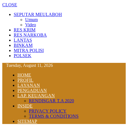
CLOSE
SEPUTAR MEULABOH
Umum
Video
RES KRIM
RES NARKOBA
LANTAS
BINKAM
MITRA POLISI
POLSEK
Tuesday, August 11, 2026
HOME
PROFIL
LAYANAN
PENGADUAN
LAP. KEUANGAN
RENDISGAR T.A 2020
INSIDE
PRIVACY POLICY
TERMS & CONDITIONS
SITEMAP