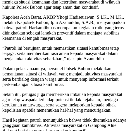
menjaga situasi keamanan dan ketertiban masyarakat di wilayah
hukum Polsek Bubon agar tetap aman dan kondusif.
Kapolres Aceh Barat, AKBP Yhogi Hadisetiawan, S.I.K., M.I.K.,
melalui Kapolsek Bubon, Iptu Azanuddin, S.A.B., menyampaikan
bahwa patroli Harkamtibmas merupakan kegiatan rutin yang terus
ditingkatkan sebagai langkah preventif dalam menjaga stabilitas
keamanan di tengah masyarakat.
“Patroli ini bertujuan untuk memastikan situasi kamtibmas tetap
terjaga, serta memberikan rasa aman kepada masyarakat dalam
menjalankan aktivitas sehari-hari,” ujar Iptu Azanuddin.
Dalam pelaksanaannya, personel Polsek Bubon melakukan
pemantauan situasi di wilayah yang menjadi aktivitas masyarakat
serta berdialog dengan warga untuk menyerap informasi terkait
perkembangan situasi kamtibmas.
Selain itu, petugas juga memberikan imbauan kepada masyarakat
agar tetap waspada terhadap potensi tindak kejahatan, menjaga
kerukunan antarwarga, serta segera melaporkan kepada pihak
kepolisian apabila menemukan hal-hal yang mencurigakan.
Hasil kegiatan patroli menunjukkan bahwa tidak ditemukan adanya
gangguan kamtibmas. Aktivitas masyarakat di Gampong Alue
Bakong berjalan normal, aman, dan kondusif.