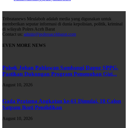
Tribratanews Meulaboh adalah media yang digunakan untuk
memberikan seputar informasi di dunia kepolisian, politik, kriminal
di wilayah Polres Aceh Barat
Contact us:
admin@polresacehbarat.com
EVEN MORE NEWS
Polsek Johan Pahlawan Sambangi Dapur SPPG,
Pastikan Dukungan Program Pemenuhan Gizi...
August 10, 2026
Gada Pratama Angkatan ke-61 Dimulai, 18 Calon
Satpam Ikuti Pendidikan
August 10, 2026