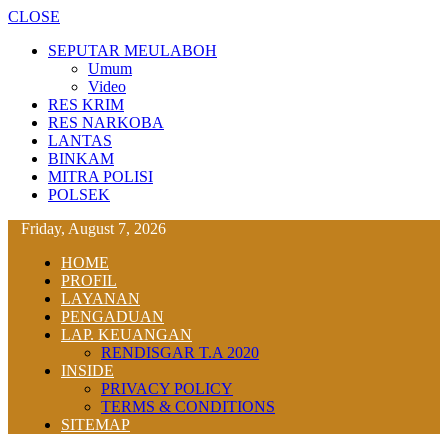
CLOSE
SEPUTAR MEULABOH
Umum
Video
RES KRIM
RES NARKOBA
LANTAS
BINKAM
MITRA POLISI
POLSEK
Friday, August 7, 2026
HOME
PROFIL
LAYANAN
PENGADUAN
LAP. KEUANGAN
RENDISGAR T.A 2020
INSIDE
PRIVACY POLICY
TERMS & CONDITIONS
SITEMAP