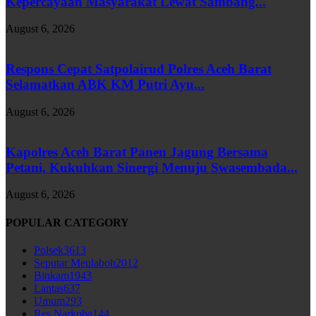
Kepercayaan Masyarakat Lewat Sambang...
August 6, 2026
Respons Cepat Satpolairud Polres Aceh Barat
Selamatkan ABK KM Putri Ayu...
August 6, 2026
Kapolres Aceh Barat Panen Jagung Bersama
Petani, Kukuhkan Sinergi Menuju Swasembada...
August 6, 2026
POPULAR CATEGORY
Polsek
3613
Seputar Meulaboh
2012
Binkam
1943
Lantas
637
Umum
293
Res Narkoba
144