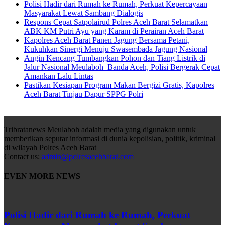
Polisi Hadir dari Rumah ke Rumah, Perkuat Kepercayaan
Masyarakat Lewat Sambang Dialogis
Respons Cepat Satpolairud Polres Aceh Barat Selamatkan
ABK KM Putri Ayu yang Karam di Perairan Aceh Barat
Kapolres Aceh Barat Panen Jagung Bersama Petani,
Kukuhkan Sinergi Menuju Swasembada Jagung Nasional
Angin Kencang Tumbangkan Pohon dan Tiang Listrik di
Jalur Nasional Meulaboh–Banda Aceh, Polisi Bergerak Cepat
Amankan Lalu Lintas
Pastikan Kesiapan Program Makan Bergizi Gratis, Kapolres
Aceh Barat Tinjau Dapur SPPG Polri
Tribratanews Meulaboh adalah media yang digunakan untuk
memberikan seputar informasi di dunia kepolisian, politik, kriminal
di wilayah Polres Aceh Barat
Contact us:
admin@polresacehbarat.com
EVEN MORE NEWS
Polisi Hadir dari Rumah ke Rumah, Perkuat