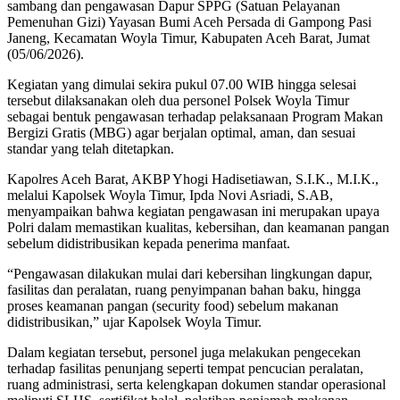
sambang dan pengawasan Dapur SPPG (Satuan Pelayanan
Pemenuhan Gizi) Yayasan Bumi Aceh Persada di Gampong Pasi
Janeng, Kecamatan Woyla Timur, Kabupaten Aceh Barat, Jumat
(05/06/2026).
Kegiatan yang dimulai sekira pukul 07.00 WIB hingga selesai
tersebut dilaksanakan oleh dua personel Polsek Woyla Timur
sebagai bentuk pengawasan terhadap pelaksanaan Program Makan
Bergizi Gratis (MBG) agar berjalan optimal, aman, dan sesuai
standar yang telah ditetapkan.
Kapolres Aceh Barat, AKBP Yhogi Hadisetiawan, S.I.K., M.I.K.,
melalui Kapolsek Woyla Timur, Ipda Novi Asriadi, S.AB,
menyampaikan bahwa kegiatan pengawasan ini merupakan upaya
Polri dalam memastikan kualitas, kebersihan, dan keamanan pangan
sebelum didistribusikan kepada penerima manfaat.
“Pengawasan dilakukan mulai dari kebersihan lingkungan dapur,
fasilitas dan peralatan, ruang penyimpanan bahan baku, hingga
proses keamanan pangan (security food) sebelum makanan
didistribusikan,” ujar Kapolsek Woyla Timur.
Dalam kegiatan tersebut, personel juga melakukan pengecekan
terhadap fasilitas penunjang seperti tempat pencucian peralatan,
ruang administrasi, serta kelengkapan dokumen standar operasional