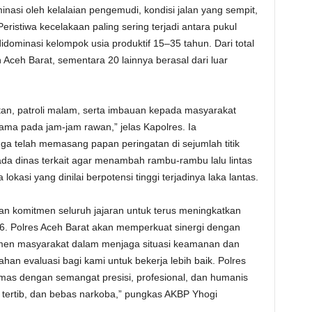
asi oleh kelalaian pengemudi, kondisi jalan yang sempit,
ristiwa kecelakaan paling sering terjadi antara pukul
dominasi kelompok usia produktif 15–35 tahun. Dari total
 Aceh Barat, sementara 20 lainnya berasal dari luar
an, patroli malam, serta imbauan kepada masyarakat
rutama pada jam-jam rawan,” jelas Kapolres. Ia
a telah memasang papan peringatan di sejumlah titik
a dinas terkait agar menambah rambu-rambu lalu lintas
okasi yang dinilai berpotensi tinggi terjadinya laka lantas.
n komitmen seluruh jajaran untuk terus meningkatkan
26. Polres Aceh Barat akan memperkuat sinergi dengan
emen masyarakat dalam menjaga situasi keamanan dan
ahan evaluasi bagi kami untuk bekerja lebih baik. Polres
as dengan semangat presisi, profesional, dan humanis
tertib, dan bebas narkoba,” pungkas AKBP Yhogi