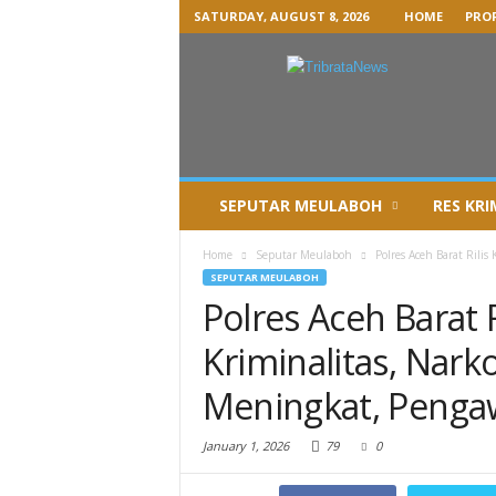
SATURDAY, AUGUST 8, 2026
HOME
PROF
SEPUTAR MEULABOH
RES KRI
Home
Seputar Meulaboh
Polres Aceh Barat Rilis
SEPUTAR MEULABOH
Polres Aceh Barat R
Kriminalitas, Nark
Meningkat, Pengaw
January 1, 2026
79
0