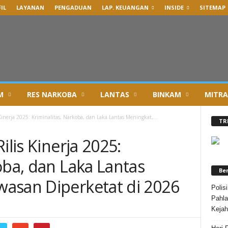
IL
LAYANAN
PENGADUAN
LAP. KEUANGAN
INSIDE
SITEMAP
M
RES NARKOBA
LANTAS
BINKAM
MITRA
 Kinerja 2025: Kriminalitas, Narkoba, dan Laka Lantas Meningkat,...
TR
ilis Kinerja 2025:
oba, dan Laka Lantas
Be
asan Diperketat di 2026
Polis
Pahla
Kejah