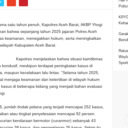
Hari 
r
Polis
KRYD 
Kehad
ama satu tahun penuh, Kapolres Aceh Barat, AKBP Yhogi
pkan bahwa sepanjang tahun 2025 jajaran Polres Aceh
Gerak
litas keamanan, menegakkan hukum, serta meningkatkan
Bersi
wilayah Kabupaten Aceh Barat.
Ratus
Woyla
Kapolres menjelaskan bahwa situasi kamtibmas
Sporti
kondusif, meskipun terdapat peningkatan kasus di
ba, maupun kecelakaan lalu lintas. “Selama tahun 2025,
mal menjaga keamanan dan ketertiban di wilayah hukum
 kasus di beberapa bidang yang menjadi bahan evaluasi
gi.
 jumlah tindak pidana yang terjadi mencapai 252 kasus,
aikan atau tingkat penyelesaian mencapai 92 persen.
ncurian kendaraan bermotor (curanmor) sebanyak 43
ncurian 38 kasus, dan penggelapan 25 kasus. Selain itu