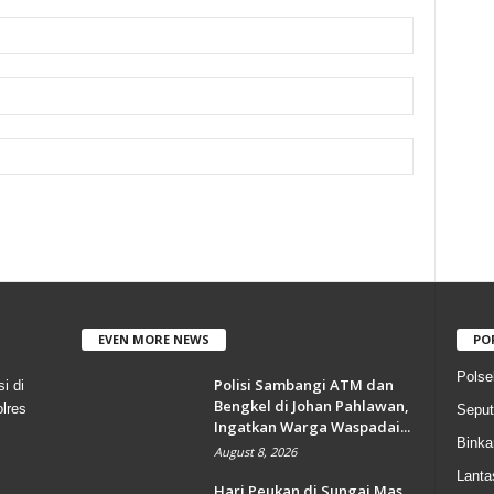
EVEN MORE NEWS
PO
Polse
Polisi Sambangi ATM dan
i di
Bengkel di Johan Pahlawan,
olres
Seput
Ingatkan Warga Waspadai...
Bink
August 8, 2026
Lanta
Hari Peukan di Sungai Mas