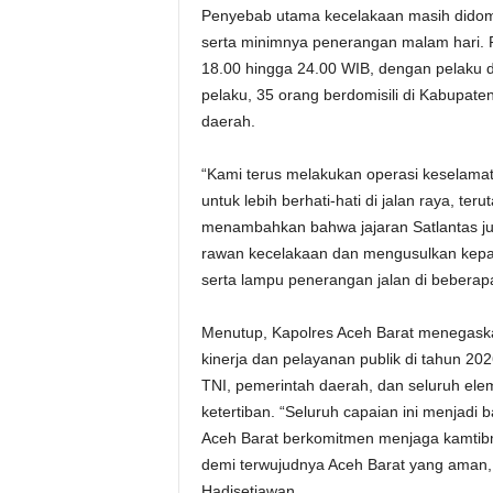
Penyebab utama kecelakaan masih didomin
serta minimnya penerangan malam hari. Pe
18.00 hingga 24.00 WIB, dengan pelaku di
pelaku, 35 orang berdomisili di Kabupaten
daerah.
“Kami terus melakukan operasi keselamat
untuk lebih berhati-hati di jalan raya, te
menambahkan bahwa jajaran Satlantas jug
rawan kecelakaan dan mengusulkan kepad
serta lampu penerangan jalan di beberapa l
Menutup, Kapolres Aceh Barat menegaska
kinerja dan pelayanan publik di tahun 20
TNI, pemerintah daerah, dan seluruh el
ketertiban. “Seluruh capaian ini menjadi b
Aceh Barat berkomitmen menjaga kamtibm
demi terwujudnya Aceh Barat yang aman, 
Hadisetiawan.