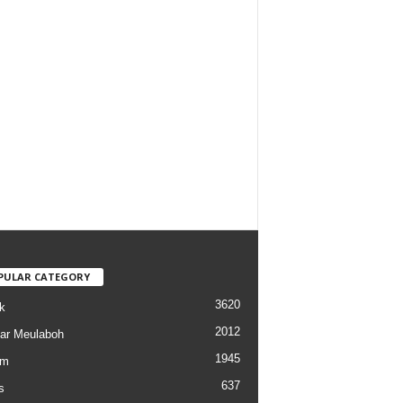
PULAR CATEGORY
3620
k
2012
ar Meulaboh
1945
am
637
s