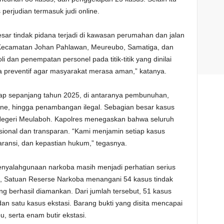
perjudian termasuk judi online.
ar tindak pidana terjadi di kawasan perumahan dan jalan
Kecamatan Johan Pahlawan, Meureubo, Samatiga, dan
 dan penempatan personel pada titik-titik yang dinilai
 preventif agar masyarakat merasa aman,” katanya.
kap sepanjang tahun 2025, di antaranya pembunuhan,
line, hingga penambangan ilegal. Sebagian besar kasus
n Negeri Meulaboh. Kapolres menegaskan bahwa seluruh
sional dan transparan. “Kami menjamin setiap kasus
paransi, dan kepastian hukum,” tegasnya.
enyalahgunaan narkoba masih menjadi perhatian serius
5, Satuan Reserse Narkoba menangani 54 kasus tindak
g berhasil diamankan. Dari jumlah tersebut, 51 kasus
an satu kasus ekstasi. Barang bukti yang disita mencapai
u, serta enam butir ekstasi.