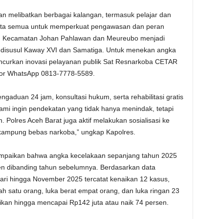
an melibatkan berbagai kalangan, termasuk pelajar dan
 kita semua untuk memperkuat pengawasan dan peran
an, Kecamatan Johan Pahlawan dan Meureubo menjadi
, disusul Kaway XVI dan Samatiga. Untuk menekan angka
ncurkan inovasi pelayanan publik Sat Resnarkoba CETAR
mor WhatsApp 0813-7778-5589.
aduan 24 jam, konsultasi hukum, serta rehabilitasi gratis
mi ingin pendekatan yang tidak hanya menindak, tetapi
 Polres Aceh Barat juga aktif melakukan sosialisasi ke
ampung bebas narkoba,” ungkap Kapolres.
yampaikan bahwa angka kecelakaan sepanjang tahun 2025
n dibanding tahun sebelumnya. Berdasarkan data
uari hingga November 2025 tercatat kenaikan 12 kasus,
 satu orang, luka berat empat orang, dan luka ringan 23
fikan hingga mencapai Rp142 juta atau naik 74 persen.