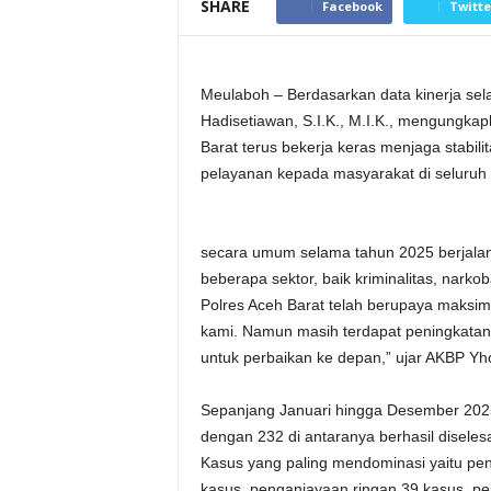
SHARE
Facebook
Twitte
Meulaboh – Berdasarkan data kinerja sel
Hadisetiawan, S.I.K., M.I.K., mengungka
Barat terus bekerja keras menjaga stabi
pelayanan kepada masyarakat di seluruh 
secara umum selama tahun 2025 berjalan 
beberapa sektor, baik kriminalitas, narko
Polres Aceh Barat telah berupaya maksi
kami. Namun masih terdapat peningkatan
untuk perbaikan ke depan,” ujar AKBP Yho
Sepanjang Januari hingga Desember 2025,
dengan 232 di antaranya berhasil diseles
Kasus yang paling mendominasi yaitu pe
kasus, penganiayaan ringan 39 kasus, pe