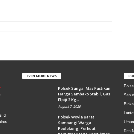
EVEN MORE NEWS
PO
Polse
Polsek Sungai Mas Pastikan
Harga Sembako Stabil, Gas
Seput
Elpiji 3 Kg...
Bink
August 7, 2026
Lanta
i di
Polsek Woyla Barat
olres
Umu
Sambangi Warga
Peulekung, Perkuat
Res N
Kemitraan Jaga Kamtibmas