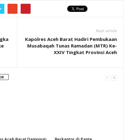
r
Next article
ngka
Kapolres Aceh Barat Hadiri Pembukaan
ke
Musabaqah Tunas Ramadan (MTR) Ke-
XXIV Tingkat Provinsi Aceh
OR
es Aceh Barat Dampingi
Berkantor di Pante