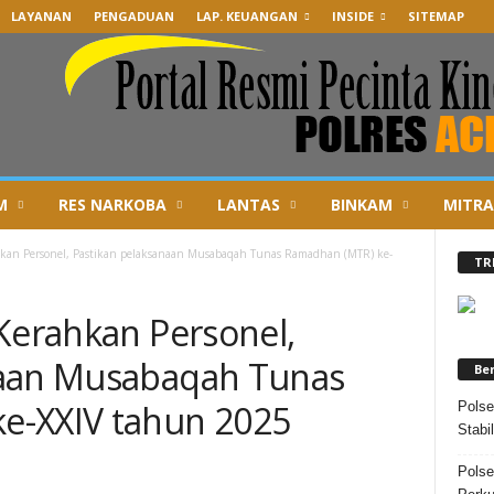
LAYANAN
PENGADUAN
LAP. KEUANGAN
INSIDE
SITEMAP
M
RES NARKOBA
LANTAS
BINKAM
MITRA
ahkan Personel, Pastikan pelaksanaan Musabaqah Tunas Ramadhan (MTR) ke-
TR
 Kerahkan Personel,
naan Musabaqah Tunas
Be
e-XXIV tahun 2025
Polse
Stabi
Polse