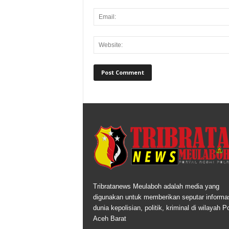
Tribratanews Meulaboh adalah media yang
digunakan untuk memberikan seputar informas
dunia kepolisian, politik, kriminal di wilayah P
Aceh Barat