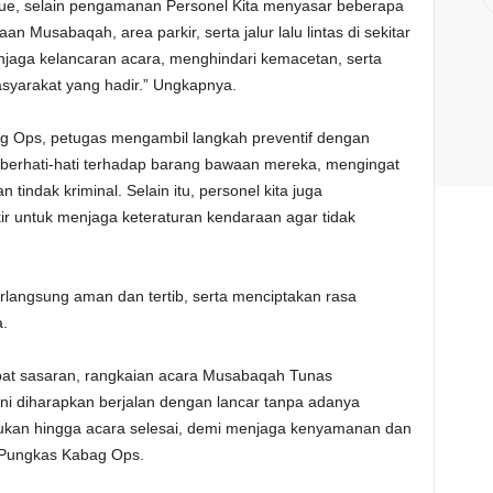
ue, selain pengamanan Personel Kita menyasar beberapa
aan Musabaqah, area parkir, serta jalur lalu lintas di sekitar
enjaga kelancaran acara, menghindari kemacetan, serta
yarakat yang hadir.” Ungkapnya.
g Ops, petugas mengambil langkah preventif dengan
berhati-hati terhadap barang bawaan mereka, mengingat
 tindak kriminal. Selain itu, personel kita juga
r untuk menjaga keteraturan kendaraan agar tidak
rlangsung aman dan tertib, serta menciptakan rasa
.
pat sasaran, rangkaian acara Musabaqah Tunas
i diharapkan berjalan dengan lancar tanpa adanya
ukan hingga acara selesai, demi menjaga kenyamanan dan
, Pungkas Kabag Ops.