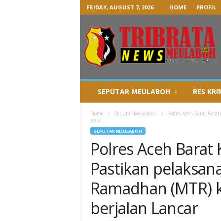
FRIDAY, AUGUST 7, 2026
HOME
PROFIL
SEPUTAR MEULABOH
RES KRI
Home
Seputar Meulaboh
Polres Aceh Barat Ker
XXIV...
SEPUTAR MEULABOH
Polres Aceh Barat
Pastikan pelaksa
Ramadhan (MTR) k
berjalan Lancar