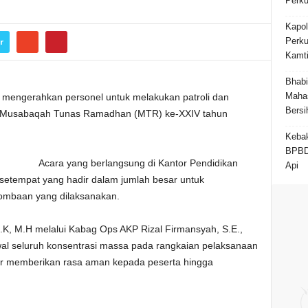
Perku
Kapol
Perku
r
Kamt
Bhab
Maha
 mengerahkan personel untuk melakukan patroli dan
Bersi
 Musabaqah Tunas Ramadhan (MTR) ke-XXIV tahun
Kebak
BPBD
Acara yang berlangsung di Kantor Pendidikan
Api
 setempat yang hadir dalam jumlah besar untuk
ombaan yang dilaksanakan.
I.K, M.H melalui Kabag Ops AKP Rizal Firmansyah, S.E.,
l seluruh konsentrasi massa pada rangkaian pelaksanaan
memberikan rasa aman kepada peserta hingga