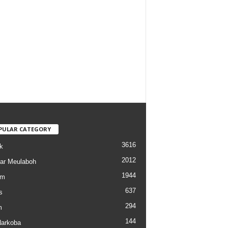
PULAR CATEGORY
3616
k
2012
ar Meulaboh
1944
am
637
s
294
m
144
arkoba