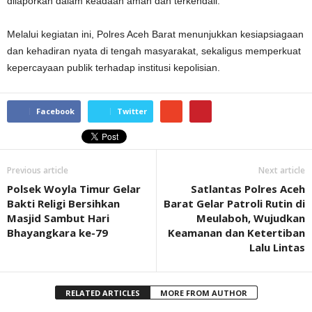
dilaporkan dalam keadaan aman dan terkendali.
Melalui kegiatan ini, Polres Aceh Barat menunjukkan kesiapsiagaan
dan kehadiran nyata di tengah masyarakat, sekaligus memperkuat
kepercayaan publik terhadap institusi kepolisian.
Facebook
Twitter
Previous article
Next article
Polsek Woyla Timur Gelar
Satlantas Polres Aceh
Bakti Religi Bersihkan
Barat Gelar Patroli Rutin di
Masjid Sambut Hari
Meulaboh, Wujudkan
Bhayangkara ke-79
Keamanan dan Ketertiban
Lalu Lintas
RELATED ARTICLES
MORE FROM AUTHOR