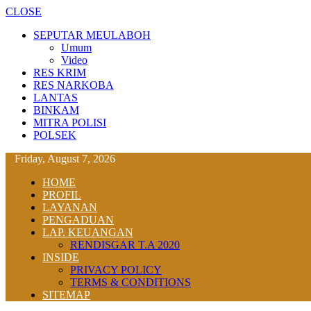
CLOSE
SEPUTAR MEULABOH
Umum
Video
RES KRIM
RES NARKOBA
LANTAS
BINKAM
MITRA POLISI
POLSEK
Friday, August 7, 2026
HOME
PROFIL
LAYANAN
PENGADUAN
LAP. KEUANGAN
RENDISGAR T.A 2020
INSIDE
PRIVACY POLICY
TERMS & CONDITIONS
SITEMAP