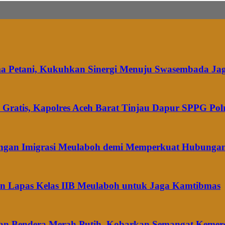
ma Petani, Kukuhkan Sinergi Menuju Swasembada Ja
Gratis, Kapolres Aceh Barat Tinjau Dapur SPPG Pol
dengan Imigrasi Meulaboh demi Memperkuat Hubungan
gan Lapas Kelas IIB Meulaboh untuk Jaga Kamtibmas
ikan Bendera Merah Putih, Kobarkan Semangat Keme