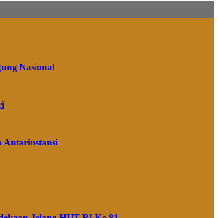
gung Nasional
ri
 Antarinstansi
rdekaan Jelang HUT RI Ke-81