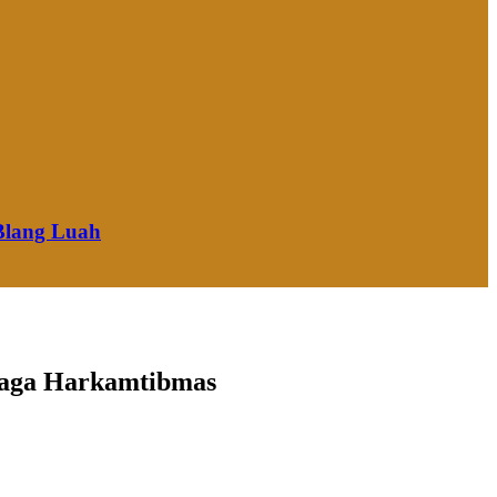
Blang Luah
njaga Harkamtibmas