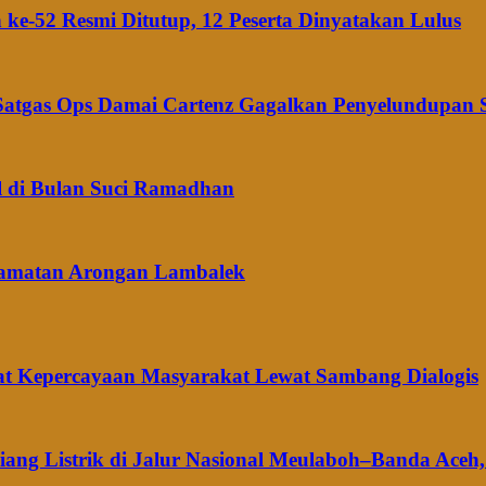
ke-52 Resmi Ditutup, 12 Peserta Dinyatakan Lulus
n Satgas Ops Damai Cartenz Gagalkan Penyelundupan
il di Bulan Suci Ramadhan
camatan Arongan Lambalek
at Kepercayaan Masyarakat Lewat Sambang Dialogis
g Listrik di Jalur Nasional Meulaboh–Banda Aceh, 