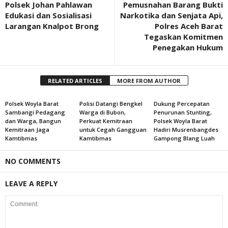
Polsek Johan Pahlawan
Pemusnahan Barang Bukti
Edukasi dan Sosialisasi
Narkotika dan Senjata Api,
Larangan Knalpot Brong
Polres Aceh Barat
Tegaskan Komitmen
Penegakan Hukum
RELATED ARTICLES
MORE FROM AUTHOR
Polsek Woyla Barat
Polisi Datangi Bengkel
Dukung Percepatan
Sambangi Pedagang
Warga di Bubon,
Penurunan Stunting,
dan Warga, Bangun
Perkuat Kemitraan
Polsek Woyla Barat
Kemitraan Jaga
untuk Cegah Gangguan
Hadiri Musrenbangdes
Kamtibmas
Kamtibmas
Gampong Blang Luah
NO COMMENTS
LEAVE A REPLY