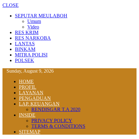
CLOSE
SEPUTAR MEULABOH
Umum
Video
RES KRIM
RES NARKOBA
LANTAS
BINKAM
MITRA POLISI
POLSEK
Sunday, August 9, 2026
HOME
PROFIL
LAYANAN
PENGADUAN
LAP. KEUANGAN
RENDISGAR T.A 2020
INSIDE
PRIVACY POLICY
TERMS & CONDITIONS
SITEMAP