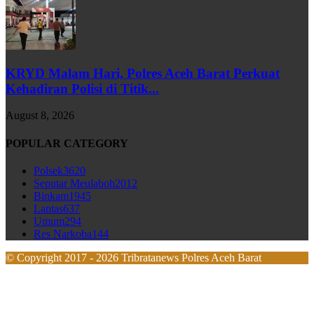
KRYD Malam Hari, Polres Aceh Barat Perkuat
Kehadiran Polisi di Titik...
August 8, 2026
POPULAR CATEGORY
Polsek
3620
Seputar Meulaboh
2012
Binkam
1945
Lantas
637
Umum
294
Res Narkoba
144
© Copyright 2017 - 2026 Tribratanews Polres Aceh Barat