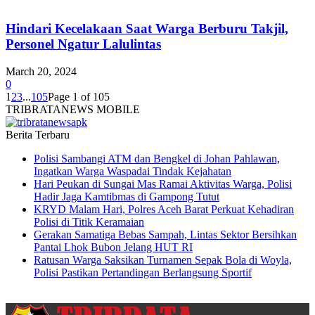
Hindari Kecelakaan Saat Warga Berburu Takjil,
Personel Ngatur Lalulintas
March 20, 2024
0
1
2
3
...
105
Page 1 of 105
TRIBRATANEWS MOBILE
Berita Terbaru
Polisi Sambangi ATM dan Bengkel di Johan Pahlawan,
Ingatkan Warga Waspadai Tindak Kejahatan
Hari Peukan di Sungai Mas Ramai Aktivitas Warga, Polisi
Hadir Jaga Kamtibmas di Gampong Tutut
KRYD Malam Hari, Polres Aceh Barat Perkuat Kehadiran
Polisi di Titik Keramaian
Gerakan Samatiga Bebas Sampah, Lintas Sektor Bersihkan
Pantai Lhok Bubon Jelang HUT RI
Ratusan Warga Saksikan Turnamen Sepak Bola di Woyla,
Polisi Pastikan Pertandingan Berlangsung Sportif