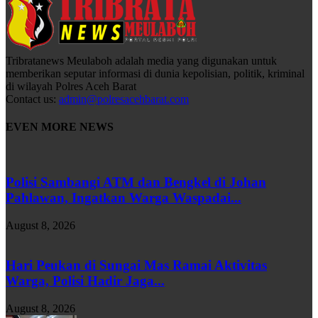
Tribratanews Meulaboh adalah media yang digunakan untuk
memberikan seputar informasi di dunia kepolisian, politik, kriminal
di wilayah Polres Aceh Barat
Contact us:
admin@polresacehbarat.com
EVEN MORE NEWS
Polisi Sambangi ATM dan Bengkel di Johan
Pahlawan, Ingatkan Warga Waspadai...
August 8, 2026
Hari Peukan di Sungai Mas Ramai Aktivitas
Warga, Polisi Hadir Jaga...
August 8, 2026