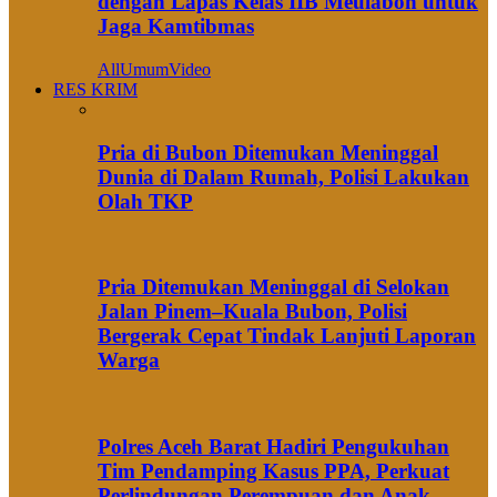
dengan Lapas Kelas IIB Meulaboh untuk
Jaga Kamtibmas
All
Umum
Video
RES KRIM
Pria di Bubon Ditemukan Meninggal
Dunia di Dalam Rumah, Polisi Lakukan
Olah TKP
Pria Ditemukan Meninggal di Selokan
Jalan Pinem–Kuala Bubon, Polisi
Bergerak Cepat Tindak Lanjuti Laporan
Warga
Polres Aceh Barat Hadiri Pengukuhan
Tim Pendamping Kasus PPA, Perkuat
Perlindungan Perempuan dan Anak