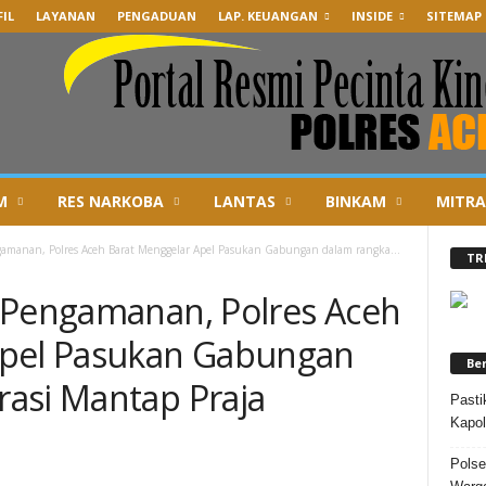
IL
LAYANAN
PENGADUAN
LAP. KEUANGAN
INSIDE
SITEMAP
M
RES NARKOBA
LANTAS
BINKAM
MITRA
gamanan, Polres Aceh Barat Menggelar Apel Pasukan Gabungan dalam rangka...
TR
 Pengamanan, Polres Aceh
Apel Pasukan Gabungan
Be
asi Mantap Praja
Pasti
Kapol
Polse