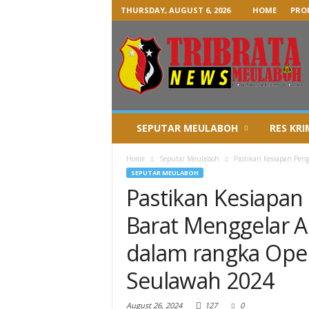
THURSDAY, AUGUST 6, 2026
HOME
PROF
SEPUTAR MEULABOH
RES KRI
Home
Seputar Meulaboh
Pastikan Kesiapan Pen
SEPUTAR MEULABOH
Pastikan Kesiapan
Barat Menggelar 
dalam rangka Oper
Seulawah 2024
August 26, 2024
127
0