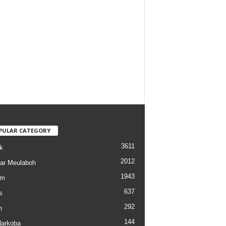
PULAR CATEGORY
3611
k
2012
ar Meulaboh
1943
am
637
s
292
m
144
arkoba