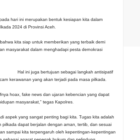
pada hari ini merupakan bentuk kesiapan kita dalam
kada 2024 di Provinsi Aceh.
bahwa kita siap untuk memberikan yang terbaik demi
iban masyarakat dalam menghadapi pesta demokrasi
Hal ini juga bertujuan sebagai langkah antisipatif
cam kerawanan yang akan terjadi pada masa pilkada.
masifnya hoax, fake news dan ujaran kebencian yang dapat
hidupan masyarakat,” tegas Kapolres.
di aspek yang sangat penting bagi kita. Tugas kita adalah
pilkada dapat berjalan dengan aman, tertib, dan sesuai
an sampai kita terpengaruh oleh kepentingan-kepentingan
ita sebagai aparat penegak hukum dan pelindung