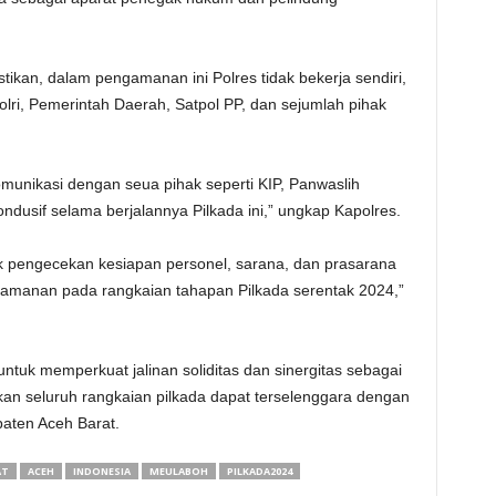
ikan, dalam pengamanan ini Polres tidak bekerja sendiri,
 Polri, Pemerintah Daerah, Satpol PP, dan sejumlah pihak
munikasi dengan seua pihak seperti KIP, Panwaslih
dusif selama berjalannya Pilkada ini,” ungkap Kapolres.
k pengecekan kesiapan personel, sarana, dan prasarana
amanan pada rangkaian tahapan Pilkada serentak 2024,”
 untuk memperkuat jalinan soliditas dan sinergitas sebagai
n seluruh rangkaian pilkada dapat terselenggara dengan
aten Aceh Barat.
AT
ACEH
INDONESIA
MEULABOH
PILKADA2024