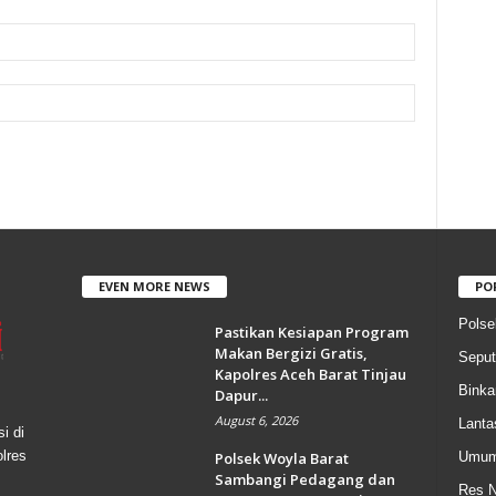
EVEN MORE NEWS
PO
Polse
Pastikan Kesiapan Program
Makan Bergizi Gratis,
Seput
Kapolres Aceh Barat Tinjau
Bink
Dapur...
August 6, 2026
Lanta
i di
olres
Polsek Woyla Barat
Umu
Sambangi Pedagang dan
Res N