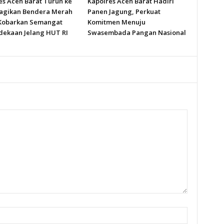
es Aceh Barat Turun ke
Kapolres Aceh Barat Hadiri
Bagikan Bendera Merah
Panen Jagung, Perkuat
 Kobarkan Semangat
Komitmen Menuju
ekaan Jelang HUT RI
Swasembada Pangan Nasional