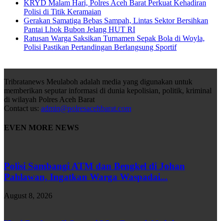
KRYD Malam Hari, Polres Aceh Barat Perkuat Kehadiran
Polisi di Titik Keramaian
Gerakan Samatiga Bebas Sampah, Lintas Sektor Bersihkan
Pantai Lhok Bubon Jelang HUT RI
Ratusan Warga Saksikan Turnamen Sepak Bola di Woyla,
Polisi Pastikan Pertandingan Berlangsung Sportif
Tribratanews Meulaboh adalah media yang digunakan untuk
memberikan seputar informasi di dunia kepolisian, politik, kriminal
di wilayah Polres Aceh Barat
Contact us:
admin@polresacehbarat.com
EVEN MORE NEWS
Polisi Sambangi ATM dan Bengkel di Johan
Pahlawan, Ingatkan Warga Waspadai...
August 8, 2026