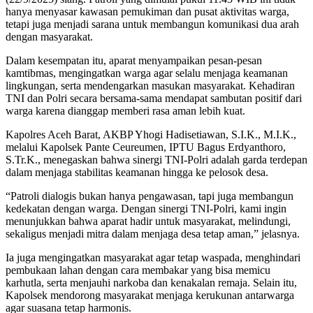
hanya menyasar kawasan pemukiman dan pusat aktivitas warga,
tetapi juga menjadi sarana untuk membangun komunikasi dua arah
dengan masyarakat.
Dalam kesempatan itu, aparat menyampaikan pesan-pesan
kamtibmas, mengingatkan warga agar selalu menjaga keamanan
lingkungan, serta mendengarkan masukan masyarakat. Kehadiran
TNI dan Polri secara bersama-sama mendapat sambutan positif dari
warga karena dianggap memberi rasa aman lebih kuat.
Kapolres Aceh Barat, AKBP Yhogi Hadisetiawan, S.I.K., M.I.K.,
melalui Kapolsek Pante Ceureumen, IPTU Bagus Erdyanthoro,
S.Tr.K., menegaskan bahwa sinergi TNI-Polri adalah garda terdepan
dalam menjaga stabilitas keamanan hingga ke pelosok desa.
“Patroli dialogis bukan hanya pengawasan, tapi juga membangun
kedekatan dengan warga. Dengan sinergi TNI-Polri, kami ingin
menunjukkan bahwa aparat hadir untuk masyarakat, melindungi,
sekaligus menjadi mitra dalam menjaga desa tetap aman,” jelasnya.
Ia juga mengingatkan masyarakat agar tetap waspada, menghindari
pembukaan lahan dengan cara membakar yang bisa memicu
karhutla, serta menjauhi narkoba dan kenakalan remaja. Selain itu,
Kapolsek mendorong masyarakat menjaga kerukunan antarwarga
agar suasana tetap harmonis.