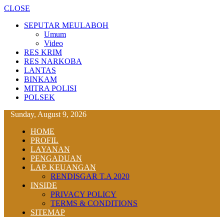
CLOSE
SEPUTAR MEULABOH
Umum
Video
RES KRIM
RES NARKOBA
LANTAS
BINKAM
MITRA POLISI
POLSEK
Sunday, August 9, 2026
HOME
PROFIL
LAYANAN
PENGADUAN
LAP. KEUANGAN
RENDISGAR T.A 2020
INSIDE
PRIVACY POLICY
TERMS & CONDITIONS
SITEMAP