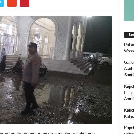
r
Be
Polse
Warga
Gande
Aceh 
Santr
Kapol
Imigr
Antar
Kapol
Kelas
Kapol
terhadap keamanan masyarakat selama bulan suci