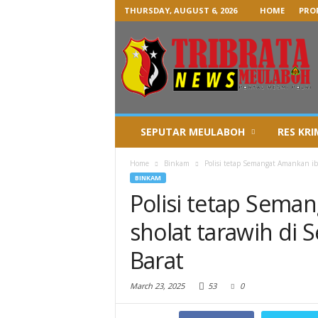
THURSDAY, AUGUST 6, 2026
HOME
PROF
SEPUTAR MEULABOH
RES KRI
Home
Binkam
Polisi tetap Semangat Amankan ib
BINKAM
Polisi tetap Sema
sholat tarawih di 
Barat
March 23, 2025
53
0