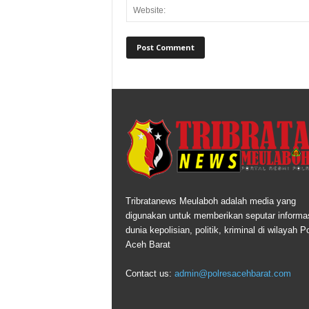
Tribratanews Meulaboh adalah media yang
digunakan untuk memberikan seputar informas
dunia kepolisian, politik, kriminal di wilayah P
Aceh Barat
Contact us:
admin@polresacehbarat.com