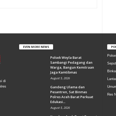
EVEN MORE NEWS
PO
Polse
Polsek Woyla Barat
Sambangi Pedagang dan
Seput
Warga, Bangun Kemitraan
Bink
Jaga Kamtibmas
August 5, 2026
Lanta
i di
olres
Gandeng Ulama dan
Umu
Pesantren, Sat Binmas
Res N
Polres Aceh Barat Perkuat
Edukasi...
August 5, 2026