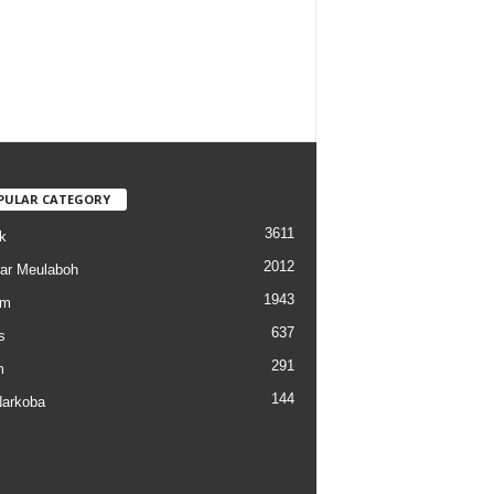
PULAR CATEGORY
3611
k
2012
ar Meulaboh
1943
am
637
s
291
m
144
arkoba