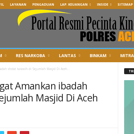
IL
LAYANAN
PENGADUAN
LAP. KEUANGAN
INSIDE
SITEMAP
M
RES NARKOBA
LANTAS
BINKAM
MITRA
adah sholat tarawih di Sejumlah Masjid Di Aceh...
TR
ngat Amankan ibadah
Sejumlah Masjid Di Aceh