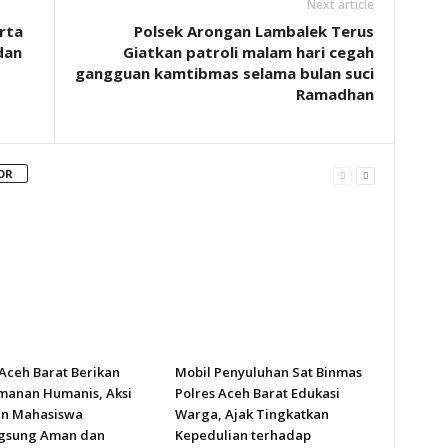
Next article
rta
Polsek Arongan Lambalek Terus
dan
Giatkan patroli malam hari cegah
gangguan kamtibmas selama bulan suci
Ramadhan
OR
 Aceh Barat Berikan
Mobil Penyuluhan Sat Binmas
anan Humanis, Aksi
Polres Aceh Barat Edukasi
n Mahasiswa
Warga, Ajak Tingkatkan
gsung Aman dan
Kepedulian terhadap