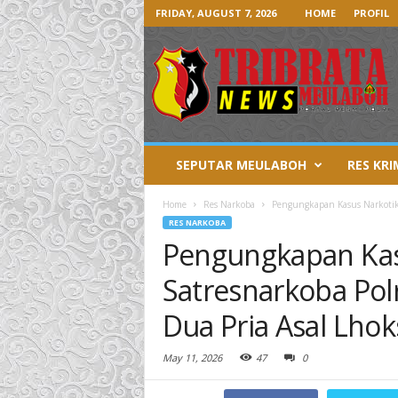
FRIDAY, AUGUST 7, 2026
HOME
PROFIL
SEPUTAR MEULABOH
RES KRI
Home
Res Narkoba
Pengungkapan Kasus Narkotika
RES NARKOBA
Pengungkapan Kasu
Satresnarkoba Pol
Dua Pria Asal Lh
May 11, 2026
47
0