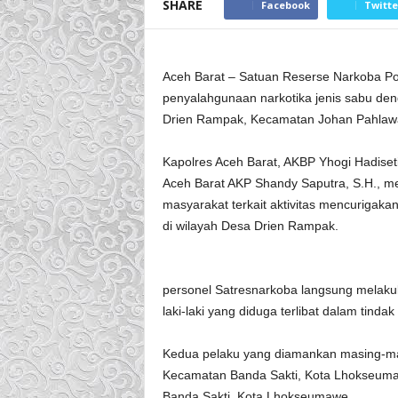
SHARE
Facebook
Twitte
Aceh Barat – Satuan Reserse Narkoba Po
penyalahgunaan narkotika jenis sabu de
Drien Rampak, Kecamatan Johan Pahlawa
Kapolres Aceh Barat, AKBP Yhogi Hadiseti
Aceh Barat AKP Shandy Saputra, S.H., m
masyarakat terkait aktivitas mencurigak
di wilayah Desa Drien Rampak.
personel Satresnarkoba langsung melaku
laki-laki yang diduga terlibat dalam tinda
Kedua pelaku yang diamankan masing-masi
Kecamatan Banda Sakti, Kota Lhokseumaw
Banda Sakti, Kota Lhokseumawe.