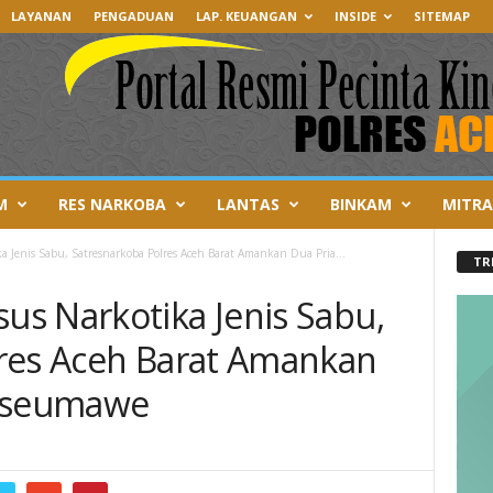
LAYANAN
PENGADUAN
LAP. KEUANGAN
INSIDE
SITEMAP
M
RES NARKOBA
LANTAS
BINKAM
MITRA
 Jenis Sabu, Satresnarkoba Polres Aceh Barat Amankan Dua Pria...
TR
s Narkotika Jenis Sabu,
res Aceh Barat Amankan
okseumawe