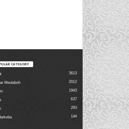
PULAR CATEGORY
3613
k
2012
ar Meulaboh
1943
am
637
s
293
m
144
arkoba