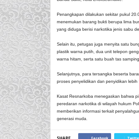
Penangkapan dilakukan sekitar pukul 20.
menemukan barang bukti berupa lima bungk
yang diduga berisi narkotika jenis sabu d
Selain itu, petugas juga menyita satu bu
plastik warna putih, dua unit telepon ge
warna hitam, serta satu buah tas sampin
Selanjutnya, para tersangka beserta bara
proses penyelidikan dan penyidikan lebih l
Kasat Resnarkoba menegaskan bahwa pi
peredaran narkotika di wilayah hukum Pol
memberikan informasi terkait penyalah
generasi muda.
SHARE
Facebook
Twitte