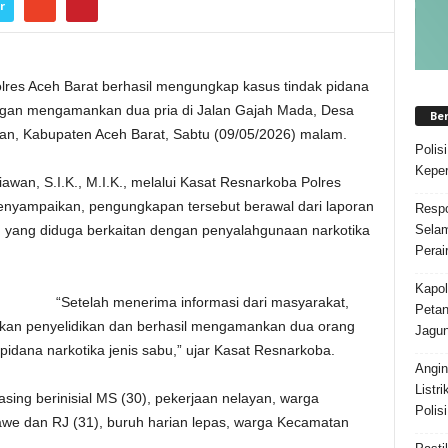
r
lres Aceh Barat berhasil mengungkap kasus tindak pidana
ngan mengamankan dua pria di Jalan Gajah Mada, Desa
Be
n, Kabupaten Aceh Barat, Sabtu (09/05/2026) malam.
Polis
Keper
awan, S.I.K., M.I.K., melalui Kasat Resnarkoba Polres
enyampaikan, pengungkapan tersebut berawal dari laporan
Respo
an yang diduga berkaitan dengan penyalahgunaan narkotika
Selam
Perai
Kapol
“Setelah menerima informasi dari masyarakat,
Petan
kan penyelidikan dan berhasil mengamankan dua orang
Jagun
k pidana narkotika jenis sabu,” ujar Kasat Resnarkoba.
Angi
Listr
ng berinisial MS (30), pekerjaan nelayan, warga
Polis
e dan RJ (31), buruh harian lepas, warga Kecamatan