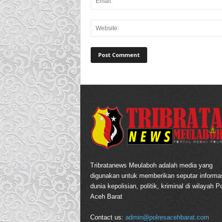
Tribratanews Meulaboh adalah media yang
digunakan untuk memberikan seputar informas
dunia kepolisian, politik, kriminal di wilayah P
Aceh Barat
Contact us:
admin@polresacehbarat.com