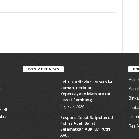
EVEN MORE NEWS
PO
Polse
Polisi Hadir dari Rumah ke
Rumah, Perkuat
Seput
Kepercayaan Masyarakat
Bink
Lewat Sambang...
August 6, 2026
Lanta
i di
olres
Respons Cepat Satpolairud
Umu
Polres Aceh Barat
Res N
Selamatkan ABK KM Putri
Ayu...