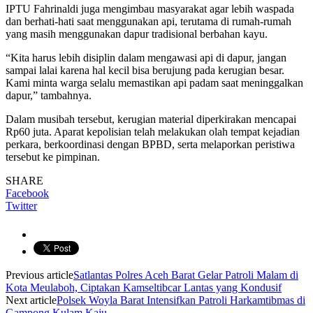
IPTU Fahrinaldi juga mengimbau masyarakat agar lebih waspada
dan berhati-hati saat menggunakan api, terutama di rumah-rumah
yang masih menggunakan dapur tradisional berbahan kayu.
“Kita harus lebih disiplin dalam mengawasi api di dapur, jangan
sampai lalai karena hal kecil bisa berujung pada kerugian besar.
Kami minta warga selalu memastikan api padam saat meninggalkan
dapur,” tambahnya.
Dalam musibah tersebut, kerugian material diperkirakan mencapai
Rp60 juta. Aparat kepolisian telah melakukan olah tempat kejadian
perkara, berkoordinasi dengan BPBD, serta melaporkan peristiwa
tersebut ke pimpinan.
SHARE
Facebook
Twitter
Previous article
Satlantas Polres Aceh Barat Gelar Patroli Malam di
Kota Meulaboh, Ciptakan Kamseltibcar Lantas yang Kondusif
Next article
Polsek Woyla Barat Intensifkan Patroli Harkamtibmas di
Gampong Kulam Kaju