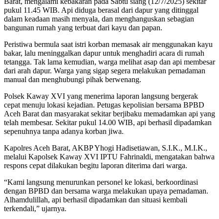
Barat, mengalami kebakaran pada Sabtu siang (12/7/2025) sekitar
pukul 11.45 WIB. Api diduga berasal dari dapur yang ditinggal
dalam keadaan masih menyala, dan menghanguskan sebagian
bangunan rumah yang terbuat dari kayu dan papan.
Peristiwa bermula saat istri korban memasak air menggunakan kayu
bakar, lalu meninggalkan dapur untuk menghadiri acara di rumah
tetangga. Tak lama kemudian, warga melihat asap dan api membesar
dari arah dapur. Warga yang sigap segera melakukan pemadaman
manual dan menghubungi pihak berwenang.
Polsek Kaway XVI yang menerima laporan langsung bergerak
cepat menuju lokasi kejadian. Petugas kepolisian bersama BPBD
Aceh Barat dan masyarakat sekitar berjibaku memadamkan api yang
telah membesar. Sekitar pukul 14.00 WIB, api berhasil dipadamkan
sepenuhnya tanpa adanya korban jiwa.
Kapolres Aceh Barat, AKBP Yhogi Hadisetiawan, S.I.K., M.I.K.,
melalui Kapolsek Kaway XVI IPTU Fahrinaldi, mengatakan bahwa
respons cepat dilakukan begitu laporan diterima dari warga.
“Kami langsung menurunkan personel ke lokasi, berkoordinasi
dengan BPBD dan bersama warga melakukan upaya pemadaman.
Alhamdulillah, api berhasil dipadamkan dan situasi kembali
terkendali,” ujarnya.