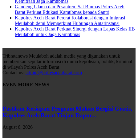
Kemitraan Jaga Kamtibmas
Gandeng Ulama dan Pesantren, Sat Binmas Polres Aceh
Barat Perkuat Edukasi Kamtibmas kepada Santri
Kapolres Aceh Barat Pererat Kolaborasi dengan Imigrasi
Meulaboh demi Memperkuat Hubungan Antarinstansi
Kapolres Aceh Barat Perkuat Sinergi dengan Lapas Kelas IIB
Meulaboh untuk Jaga Kamtibmas
Tribratanews Meulaboh adalah media yang digunakan untuk
memberikan seputar informasi di dunia kepolisian, politik, kriminal
di wilayah Polres Aceh Barat
Contact us:
admin@polresacehbarat.com
EVEN MORE NEWS
Pastikan Kesiapan Program Makan Bergizi Gratis,
Kapolres Aceh Barat Tinjau Dapur...
August 6, 2026