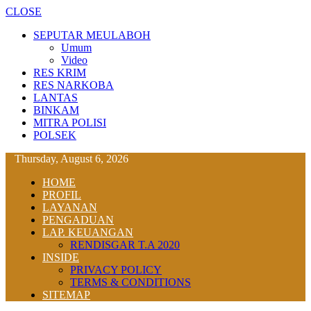
CLOSE
SEPUTAR MEULABOH
Umum
Video
RES KRIM
RES NARKOBA
LANTAS
BINKAM
MITRA POLISI
POLSEK
Thursday, August 6, 2026
HOME
PROFIL
LAYANAN
PENGADUAN
LAP. KEUANGAN
RENDISGAR T.A 2020
INSIDE
PRIVACY POLICY
TERMS & CONDITIONS
SITEMAP