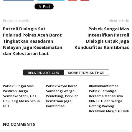
Previous article
Next article
Patroli Dialogis Sat
Polsek Sungai Mas
Polairud Polres Aceh Barat
Intensifkan Patroli
Tingkatkan Kesadaran
Dialogis untuk Jaga
Nelayan Jaga Keselamatan
Kondusifitas Kamtibmas
dan Kelestarian Laut
RELATED ARTICLES
MORE FROM AUTHOR
Polsek Sungai Mas
Polsek Woyla Barat
Bhabinkamtibmas
Pastikan Harga
Sambangi Warga
Polsek Samatiga
Sembako Stabil, Gas
Peulekung, Perkuat
Bersama Mahasiswa
Elpiji 3 Kg Masih Sesuai
Kemitraan Jaga
KKN UTU dan Warga
HET
Kamtibmas
Gotong Royong
Bersihkan Masjid Al Hadi
NO COMMENTS