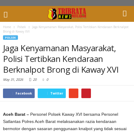
Home
Polsek
Jaga Kenyamanan Masyarakat, Polisi Tertibkan Kendaraan Berknalpot
Brong di Kaway XVI
POLSEK
Jaga Kenyamanan Masyarakat,
Polisi Tertibkan Kendaraan
Berknalpot Brong di Kaway XVI
May 31, 2026
20
0
Facebook
Twitter
Aceh Barat –
Personel Polsek Kaway XVI bersama Personel
Satlantas Polres Aceh Barat melaksanakan razia kendaraan
bermotor dengan sasaran penggunaan knalpot yang tidak sesuai