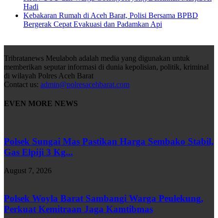
Hadi
Kebakaran Rumah di Aceh Barat, Polisi Bersama BPBD
Bergerak Cepat Evakuasi dan Padamkan Api
Tribratanews Meulaboh adalah media yang digunakan untuk
memberikan seputar informasi di dunia kepolisian, politik, kriminal
di wilayah Polres Aceh Barat
Contact us:
admin@polresacehbarat.com
EVEN MORE NEWS
Polsek Sungai Mas Pastikan Harga Sembako Stabil,
Gas Elpiji 3 Kg...
August 7, 2026
Polsek Woyla Barat Sambangi Warga Peulekung,
Perkuat Kemitraan Jaga Kamtibmas