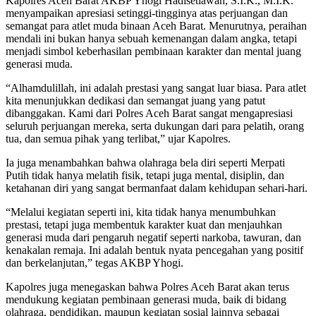
Kapolres Aceh Barat AKBP Yhogi Hadisetiawan, S.I.K., M.I.K.
menyampaikan apresiasi setinggi-tingginya atas perjuangan dan
semangat para atlet muda binaan Aceh Barat. Menurutnya, peraihan
mendali ini bukan hanya sebuah kemenangan dalam angka, tetapi
menjadi simbol keberhasilan pembinaan karakter dan mental juang
generasi muda.
“Alhamdulillah, ini adalah prestasi yang sangat luar biasa. Para atlet
kita menunjukkan dedikasi dan semangat juang yang patut
dibanggakan. Kami dari Polres Aceh Barat sangat mengapresiasi
seluruh perjuangan mereka, serta dukungan dari para pelatih, orang
tua, dan semua pihak yang terlibat,” ujar Kapolres.
Ia juga menambahkan bahwa olahraga bela diri seperti Merpati
Putih tidak hanya melatih fisik, tetapi juga mental, disiplin, dan
ketahanan diri yang sangat bermanfaat dalam kehidupan sehari-hari.
“Melalui kegiatan seperti ini, kita tidak hanya menumbuhkan
prestasi, tetapi juga membentuk karakter kuat dan menjauhkan
generasi muda dari pengaruh negatif seperti narkoba, tawuran, dan
kenakalan remaja. Ini adalah bentuk nyata pencegahan yang positif
dan berkelanjutan,” tegas AKBP Yhogi.
Kapolres juga menegaskan bahwa Polres Aceh Barat akan terus
mendukung kegiatan pembinaan generasi muda, baik di bidang
olahraga, pendidikan, maupun kegiatan sosial lainnya sebagai