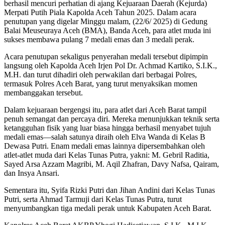
berhasil mencuri perhatian di ajang Kejuaraan Daerah (Kejurda)
Merpati Putih Piala Kapolda Aceh Tahun 2025. Dalam acara
penutupan yang digelar Minggu malam, (22/6/ 2025) di Gedung
Balai Meuseuraya Aceh (BMA), Banda Aceh, para atlet muda ini
sukses membawa pulang 7 medali emas dan 3 medali perak.
Acara penutupan sekaligus penyerahan medali tersebut dipimpin
langsung oleh Kapolda Aceh Irjen Pol Dr. Achmad Kartiko, S.I.K.,
M.H. dan turut dihadiri oleh perwakilan dari berbagai Polres,
termasuk Polres Aceh Barat, yang turut menyaksikan momen
membanggakan tersebut.
Dalam kejuaraan bergengsi itu, para atlet dari Aceh Barat tampil
penuh semangat dan percaya diri. Mereka menunjukkan teknik serta
ketangguhan fisik yang luar biasa hingga berhasil menyabet tujuh
medali emas—salah satunya diraih oleh Elva Wanda di Kelas B
Dewasa Putri. Enam medali emas lainnya dipersembahkan oleh
atlet-atlet muda dari Kelas Tunas Putra, yakni: M. Gebril Raditia,
Sayed Arsa Azzam Magribi, M. Aqil Zhafran, Davy Nafsa, Qairam,
dan Insya Ansari.
Sementara itu, Syifa Rizki Putri dan Jihan Andini dari Kelas Tunas
Putri, serta Ahmad Tarmuji dari Kelas Tunas Putra, turut
menyumbangkan tiga medali perak untuk Kabupaten Aceh Barat.