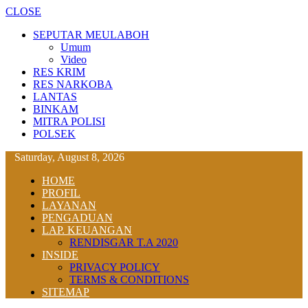
CLOSE
SEPUTAR MEULABOH
Umum
Video
RES KRIM
RES NARKOBA
LANTAS
BINKAM
MITRA POLISI
POLSEK
Saturday, August 8, 2026
HOME
PROFIL
LAYANAN
PENGADUAN
LAP. KEUANGAN
RENDISGAR T.A 2020
INSIDE
PRIVACY POLICY
TERMS & CONDITIONS
SITEMAP