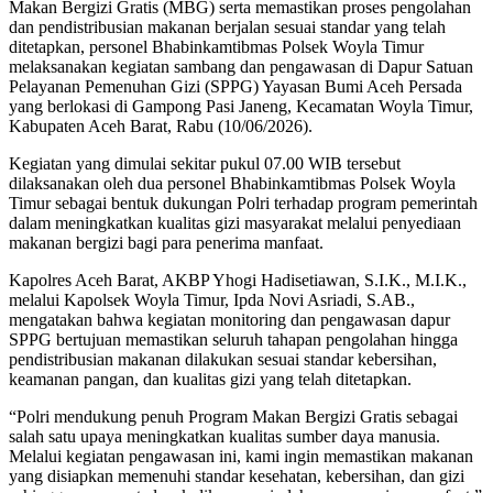
Makan Bergizi Gratis (MBG) serta memastikan proses pengolahan
dan pendistribusian makanan berjalan sesuai standar yang telah
ditetapkan, personel Bhabinkamtibmas Polsek Woyla Timur
melaksanakan kegiatan sambang dan pengawasan di Dapur Satuan
Pelayanan Pemenuhan Gizi (SPPG) Yayasan Bumi Aceh Persada
yang berlokasi di Gampong Pasi Janeng, Kecamatan Woyla Timur,
Kabupaten Aceh Barat, Rabu (10/06/2026).
Kegiatan yang dimulai sekitar pukul 07.00 WIB tersebut
dilaksanakan oleh dua personel Bhabinkamtibmas Polsek Woyla
Timur sebagai bentuk dukungan Polri terhadap program pemerintah
dalam meningkatkan kualitas gizi masyarakat melalui penyediaan
makanan bergizi bagi para penerima manfaat.
Kapolres Aceh Barat, AKBP Yhogi Hadisetiawan, S.I.K., M.I.K.,
melalui Kapolsek Woyla Timur, Ipda Novi Asriadi, S.AB.,
mengatakan bahwa kegiatan monitoring dan pengawasan dapur
SPPG bertujuan memastikan seluruh tahapan pengolahan hingga
pendistribusian makanan dilakukan sesuai standar kebersihan,
keamanan pangan, dan kualitas gizi yang telah ditetapkan.
“Polri mendukung penuh Program Makan Bergizi Gratis sebagai
salah satu upaya meningkatkan kualitas sumber daya manusia.
Melalui kegiatan pengawasan ini, kami ingin memastikan makanan
yang disiapkan memenuhi standar kesehatan, kebersihan, dan gizi