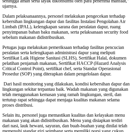
sehingga aman serta layak dikonsumsi oleh para penerima manfaat,”
ujarnya.
Dalam pelaksanaannya, personel melakukan pengecekan terhadap
kebersihan lingkungan dapur dan fasilitas Instalasi Pengolahan Air
Limbah (IPAL), kelengkapan sarana dan peralatan dapur, ruang
penyimpanan bahan baku makanan, serta pelaksanaan security food
sebelum makanan didistribusikan.
Petugas juga melakukan pemeriksaan terhadap fasilitas pencucian
peralatan serta kelengkapan administrasi dapur yang meliputi
Sertifikat Laik Higiene Sanitasi (SLHS), Sertifikat Halal, dokumen
pelatihan penjamah makanan, Sertifikat HACCP (Hazard Analysis
Critical Control Point), sertifikat chef, serta Standar Operasional
Prosedur (SOP) yang diterapkan dalam pengelolaan dapur.
Dari hasil monitoring yang dilakukan, kondisi kebersihan dapur dan
lingkungan sekitar terpantau baik. Wadah makanan yang digunakan
telah menggunakan kemasan yang ramah lingkungan, steril, dan
tertutup rapat sehingga dapat menjaga kualitas makanan selama
proses distribusi.
Selain itu, personel juga memastikan kualitas dan kelayakan menu
makanan yang akan didistribusikan. Menu yang disiapkan terdiri
dari nasi, lauk hewani, sayuran, dan buah-buahan yang dinilai telah
memenuhi standar gizi seimbang serta memiliki porsi yang cukup