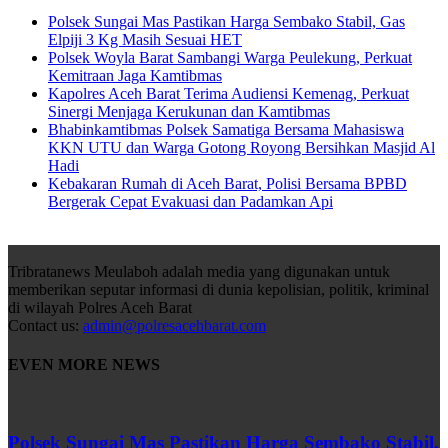
Polsek Sungai Mas Pastikan Harga Sembako Stabil, Gas
Elpiji 3 Kg Masih Sesuai HET
Polsek Woyla Barat Sambangi Warga Peulekung, Perkuat
Kemitraan Jaga Kamtibmas
Kapolres Aceh Barat Terima Audiensi Kemenag, Perkuat
Sinergi Menjaga Kerukunan dan Kamtibmas
Bhabinkamtibmas Polsek Samatiga Bersama Mahasiswa
KKN UTU dan Warga Gotong Royong Bersihkan Masjid Al
Hadi
Kebakaran Rumah di Aceh Barat, Polisi Bersama BPBD
Bergerak Cepat Evakuasi dan Padamkan Api
Tribratanews Meulaboh adalah media yang digunakan untuk
memberikan seputar informasi di dunia kepolisian, politik, kriminal
di wilayah Polres Aceh Barat
Contact us:
admin@polresacehbarat.com
EVEN MORE NEWS
Polsek Sungai Mas Pastikan Harga Sembako Stabil,