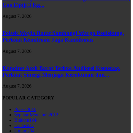
Gas Elpiji 3 Kg...
August 7, 2026
Polsek Woyla Barat Sambangi Warga Peulekung,
Perkuat Kemitraan Jaga Kamtibmas
August 7, 2026
Kapolres Aceh Barat Terima Audiensi Kemenag,
Perkuat Sinergi Menjaga Kerukunan dan...
August 7, 2026
POPULAR CATEGORY
Polsek
3616
Seputar Meulaboh
2012
Binkam
1944
Lantas
637
Umum
294