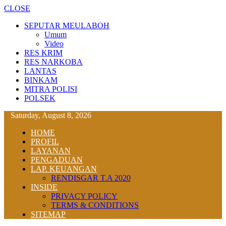
CLOSE
SEPUTAR MEULABOH
Umum
Video
RES KRIM
RES NARKOBA
LANTAS
BINKAM
MITRA POLISI
POLSEK
Saturday, August 8, 2026
HOME
PROFIL
LAYANAN
PENGADUAN
LAP. KEUANGAN
RENDISGAR T.A 2020
INSIDE
PRIVACY POLICY
TERMS & CONDITIONS
SITEMAP