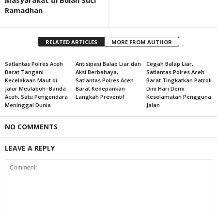
Masyarakat di Bulan Suci
Ramadhan
RELATED ARTICLES
MORE FROM AUTHOR
Satlantas Polres Aceh
Antisipasi Balap Liar dan
Cegah Balap Liar,
Barat Tangani
Aksi Berbahaya,
Satlantas Polres Aceh
Kecelakaan Maut di
Satlantas Polres Aceh
Barat Tingkatkan Patroli
Jalur Meulaboh–Banda
Barat Kedepankan
Dini Hari Demi
Aceh, Satu Pengendara
Langkah Preventif
Keselamatan Pengguna
Meninggal Dunia
Jalan
NO COMMENTS
LEAVE A REPLY