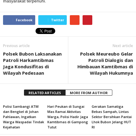
masyarakat terpenuhi.
Facebook
Twitter
Previous article
Next article
Polsek Bubon Laksanakan
Polsek Meureubo Gelar
Patroli Harkamtibmas
Patroli Dialogis dan
Jaga Kondusifitas di
Himbauan Kamtibmas di
Wilayah Pedesaan
Wilayah Hukumnya
RELATED ARTICLES
MORE FROM AUTHOR
Polisi Sambangi ATM
Hari Peukan di Sungai
Gerakan Samatiga
dan Bengkel di Johan
Mas Ramai Aktivitas
Bebas Sampah, Lintas
Pahlawan, Ingatkan
Warga, Polisi Hadir Jaga
Sektor Bersihkan Pantai
Warga Waspadai Tindak
Kamtibmas di Gampong
Lhok Bubon Jelang HUT
Kejahatan
Tutut
RI