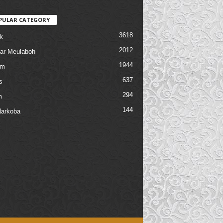
PULAR CATEGORY
3618
k
2012
ar Meulaboh
1944
am
637
s
294
m
144
arkoba