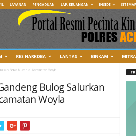
IL
LAYANAN
PENGADUAN
LAP. KEUANGAN
INSIDE
SITEMA
M
RES NARKOBA
LANTAS
BINKAM
MITRA
lurkan Beras Murah di Kecamatan Woyla
TR
 Gandeng Bulog Salurkan
ecamatan Woyla
r