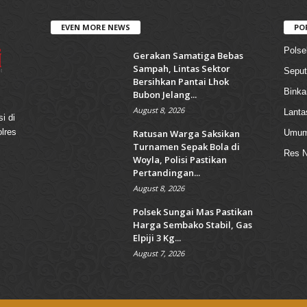
EVEN MORE NEWS
PO
Polse
Gerakan Samatiga Bebas
Sampah, Lintas Sektor
Seput
Bersihkan Pantai Lhok
Bink
Bubon Jelang...
August 8, 2026
Lanta
i di
olres
Ratusan Warga Saksikan
Umu
Turnamen Sepak Bola di
Res N
Woyla, Polisi Pastikan
Pertandingan...
August 8, 2026
Polsek Sungai Mas Pastikan
Harga Sembako Stabil, Gas
Elpiji 3 Kg...
August 7, 2026