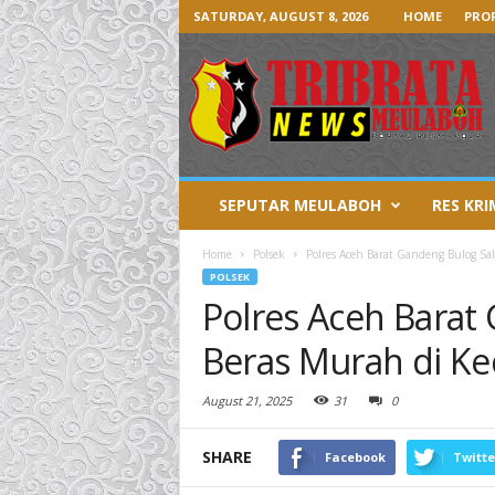
SATURDAY, AUGUST 8, 2026
HOME
PROF
SEPUTAR MEULABOH
RES KRI
Home
Polsek
Polres Aceh Barat Gandeng Bulog Sa
POLSEK
Polres Aceh Barat
Beras Murah di K
August 21, 2025
31
0
SHARE
Facebook
Twitte