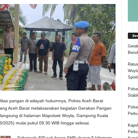
Be
Gerak
Bersi
Ratus
Woyla
Sporti
Polse
Stabi
itas pangan di wilayah hukumnya, Polres Aceh Barat
Polse
bang Aceh Barat melaksanakan kegiatan Gerakan Pangan
Perku
erlangsung di halaman Mapolsek Woyla, Gampong Kuala
2025) mulai pukul 09.30 WIB hingga selesai.
Kapol
Perku
Sebanyak 400 sak beras SHP ukuran 5 kilogram