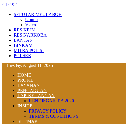
CLOSE
SEPUTAR MEULABOH
Umum
Video
RES KRIM
RES NARKOBA
LANTAS
BINKAM
MITRA POLISI
POLSEK
Tuesday, August 11, 2026
HOME
PROFIL
LAYANAN
PENGADUAN
LAP. KEUANGAN
RENDISGAR T.A 2020
INSIDE
PRIVACY POLICY
TERMS & CONDITIONS
SITEMAP