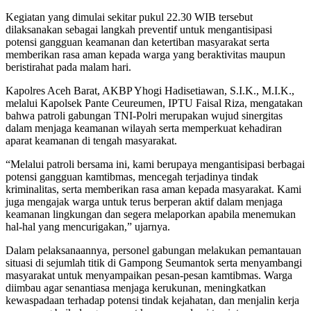
Kegiatan yang dimulai sekitar pukul 22.30 WIB tersebut
dilaksanakan sebagai langkah preventif untuk mengantisipasi
potensi gangguan keamanan dan ketertiban masyarakat serta
memberikan rasa aman kepada warga yang beraktivitas maupun
beristirahat pada malam hari.
Kapolres Aceh Barat, AKBP Yhogi Hadisetiawan, S.I.K., M.I.K.,
melalui Kapolsek Pante Ceureumen, IPTU Faisal Riza, mengatakan
bahwa patroli gabungan TNI-Polri merupakan wujud sinergitas
dalam menjaga keamanan wilayah serta memperkuat kehadiran
aparat keamanan di tengah masyarakat.
“Melalui patroli bersama ini, kami berupaya mengantisipasi berbagai
potensi gangguan kamtibmas, mencegah terjadinya tindak
kriminalitas, serta memberikan rasa aman kepada masyarakat. Kami
juga mengajak warga untuk terus berperan aktif dalam menjaga
keamanan lingkungan dan segera melaporkan apabila menemukan
hal-hal yang mencurigakan,” ujarnya.
Dalam pelaksanaannya, personel gabungan melakukan pemantauan
situasi di sejumlah titik di Gampong Seumantok serta menyambangi
masyarakat untuk menyampaikan pesan-pesan kamtibmas. Warga
diimbau agar senantiasa menjaga kerukunan, meningkatkan
kewaspadaan terhadap potensi tindak kejahatan, dan menjalin kerja