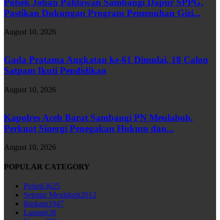
Polsek Johan Pahlawan Sambangi Dapur SPPG,
Pastikan Dukungan Program Pemenuhan Gizi...
August 10, 2026
Gada Pratama Angkatan ke-61 Dimulai, 18 Calon
Satpam Ikuti Pendidikan
August 10, 2026
Kapolres Aceh Barat Sambangi PN Meulaboh,
Perkuat Sinergi Penegakan Hukum dan...
August 10, 2026
POPULAR CATEGORY
Polsek
3625
Seputar Meulaboh
2012
Binkam
1947
Lantas
638