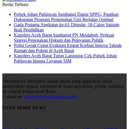
Berita Terbaru
Polsek Johan Pahlawan Sambangi Dapur SPPG, Pastikan
Dukungan Program Pemenuhan Gizi Berjalan Optimal
Gada Pratama Angkatan ke-61 Dimulai, 18 Calon Satpam
Ikuti Pendidikan
Kapolres Aceh Barat Sambangi PN Meulaboh, Perkuat
Sinergi Penegakan Hukum dan Pelayanan Publik
Polisi Gerak Cepat Evakuasi Empat Korban Innova Tabrak
Rumah dan Pohon di Aceh Barat
Kapolres Aceh Barat Turun Langsung Cek Polsek Johan
Pahlawan hingga Layanan SIM
Tribratanews Meulaboh adalah media yang digunakan untuk
memberikan seputar informasi di dunia kepolisian, politik, kriminal
di wilayah Polres Aceh Barat
Contact us:
admin@polresacehbarat.com
EVEN MORE NEWS