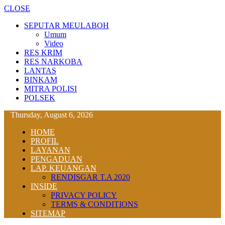
CLOSE
SEPUTAR MEULABOH
Umum
Video
RES KRIM
RES NARKOBA
LANTAS
BINKAM
MITRA POLISI
POLSEK
Thursday, August 6, 2026
HOME
PROFIL
LAYANAN
PENGADUAN
LAP. KEUANGAN
RENDISGAR T.A 2020
INSIDE
PRIVACY POLICY
TERMS & CONDITIONS
SITEMAP