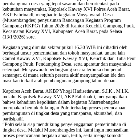
pembangunan desa yang tepat sasaran dan berorientasi pada
kebutuhan masyarakat, Kapolsek Kaway XVI Polres Aceh Barat,
AKP Fahrinaldi, menghadiri kegiatan Musyawarah Desa
(Musrenbangdes) penyusunan Rancangan Kegiatan Program
Gampong (RKPG) Tahun 2026 di Kantor Keuchik Gampong Puuk,
Kecamatan Kaway XVI, Kabupaten Aceh Barat, pada Selasa
(13/1/2026) sore.
Kegiatan yang dimulai sekitar pukul 16.30 WIB ini dihadiri oleh
berbagai unsur pemerintahan dan tokoh masyarakat, antara lain
Camat Kaway XVI, Kapolsek Kaway XVI, Keuchik dan Tuha Peut
Gampong Puuk, Pendamping Desa, serta aparatur dan masyarakat
setempat. Musyawarah berlangsung secara terbuka dan penuh
semangat, di mana seluruh peserta aktif menyampaikan ide dan
masukan terkait arah pembangunan gampong tahun depan.
Kapolres Aceh Barat, AKBP Yhogi Hadisetiawan, S.I.K., M.I.K.,
melalui Kapolsek Kaway XVI, AKP Fahrinaldi, menyampaikan
bahwa kehadiran kepolisian dalam kegiatan Musrenbangdes
merupakan bentuk dukungan Polri terhadap proses perencanaan
pembangunan di tingkat desa yang transparan, akuntabel, dan
partisipatif.
“Polri selalu siap mendukung penyelenggaraan pemerintahan di
tingkat desa. Melalui Musrenbangdes ini, kami ingin memastikan
proses perencanaan berjalan aman, tertib, serta mengakomodir