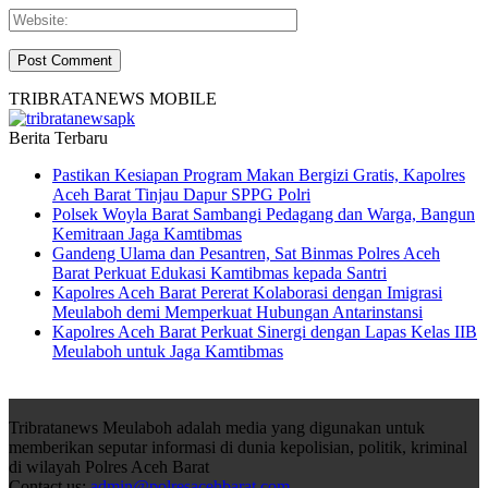
TRIBRATANEWS MOBILE
Berita Terbaru
Pastikan Kesiapan Program Makan Bergizi Gratis, Kapolres
Aceh Barat Tinjau Dapur SPPG Polri
Polsek Woyla Barat Sambangi Pedagang dan Warga, Bangun
Kemitraan Jaga Kamtibmas
Gandeng Ulama dan Pesantren, Sat Binmas Polres Aceh
Barat Perkuat Edukasi Kamtibmas kepada Santri
Kapolres Aceh Barat Pererat Kolaborasi dengan Imigrasi
Meulaboh demi Memperkuat Hubungan Antarinstansi
Kapolres Aceh Barat Perkuat Sinergi dengan Lapas Kelas IIB
Meulaboh untuk Jaga Kamtibmas
Tribratanews Meulaboh adalah media yang digunakan untuk
memberikan seputar informasi di dunia kepolisian, politik, kriminal
di wilayah Polres Aceh Barat
Contact us:
admin@polresacehbarat.com