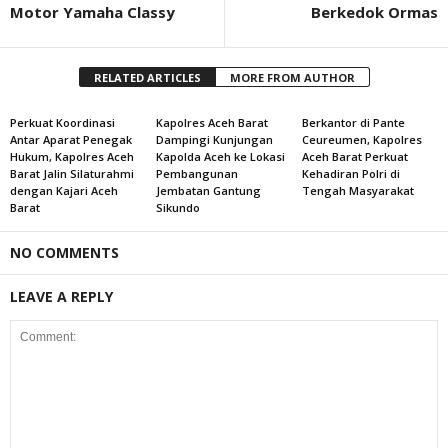
Motor Yamaha Classy
Berkedok Ormas
RELATED ARTICLES
MORE FROM AUTHOR
Perkuat Koordinasi
Kapolres Aceh Barat
Berkantor di Pante
Antar Aparat Penegak
Dampingi Kunjungan
Ceureumen, Kapolres
Hukum, Kapolres Aceh
Kapolda Aceh ke Lokasi
Aceh Barat Perkuat
Barat Jalin Silaturahmi
Pembangunan
Kehadiran Polri di
dengan Kajari Aceh
Jembatan Gantung
Tengah Masyarakat
Barat
Sikundo
NO COMMENTS
LEAVE A REPLY