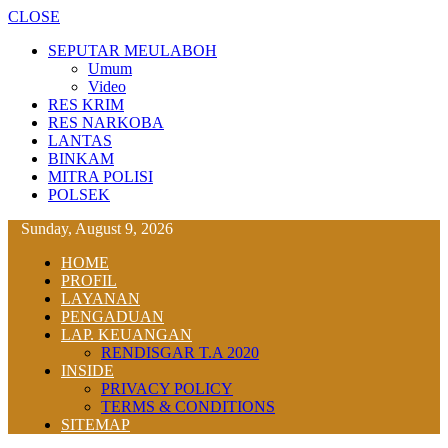
CLOSE
SEPUTAR MEULABOH
Umum
Video
RES KRIM
RES NARKOBA
LANTAS
BINKAM
MITRA POLISI
POLSEK
Sunday, August 9, 2026
HOME
PROFIL
LAYANAN
PENGADUAN
LAP. KEUANGAN
RENDISGAR T.A 2020
INSIDE
PRIVACY POLICY
TERMS & CONDITIONS
SITEMAP