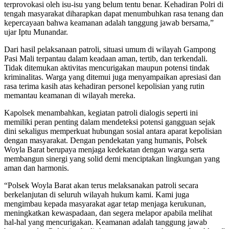
terprovokasi oleh isu-isu yang belum tentu benar. Kehadiran Polri di
tengah masyarakat diharapkan dapat menumbuhkan rasa tenang dan
kepercayaan bahwa keamanan adalah tanggung jawab bersama,”
ujar Iptu Munandar.
Dari hasil pelaksanaan patroli, situasi umum di wilayah Gampong
Pasi Mali terpantau dalam keadaan aman, tertib, dan terkendali.
Tidak ditemukan aktivitas mencurigakan maupun potensi tindak
kriminalitas. Warga yang ditemui juga menyampaikan apresiasi dan
rasa terima kasih atas kehadiran personel kepolisian yang rutin
memantau keamanan di wilayah mereka.
Kapolsek menambahkan, kegiatan patroli dialogis seperti ini
memiliki peran penting dalam mendeteksi potensi gangguan sejak
dini sekaligus memperkuat hubungan sosial antara aparat kepolisian
dengan masyarakat. Dengan pendekatan yang humanis, Polsek
Woyla Barat berupaya menjaga kedekatan dengan warga serta
membangun sinergi yang solid demi menciptakan lingkungan yang
aman dan harmonis.
“Polsek Woyla Barat akan terus melaksanakan patroli secara
berkelanjutan di seluruh wilayah hukum kami. Kami juga
mengimbau kepada masyarakat agar tetap menjaga kerukunan,
meningkatkan kewaspadaan, dan segera melapor apabila melihat
hal-hal yang mencurigakan. Keamanan adalah tanggung jawab