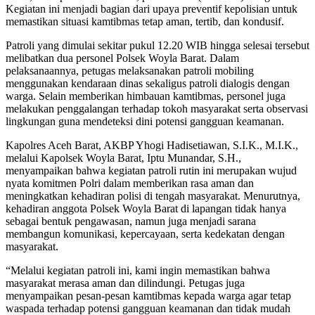
Kegiatan ini menjadi bagian dari upaya preventif kepolisian untuk
memastikan situasi kamtibmas tetap aman, tertib, dan kondusif.
Patroli yang dimulai sekitar pukul 12.20 WIB hingga selesai tersebut
melibatkan dua personel Polsek Woyla Barat. Dalam
pelaksanaannya, petugas melaksanakan patroli mobiling
menggunakan kendaraan dinas sekaligus patroli dialogis dengan
warga. Selain memberikan himbauan kamtibmas, personel juga
melakukan penggalangan terhadap tokoh masyarakat serta observasi
lingkungan guna mendeteksi dini potensi gangguan keamanan.
Kapolres Aceh Barat, AKBP Yhogi Hadisetiawan, S.I.K., M.I.K.,
melalui Kapolsek Woyla Barat, Iptu Munandar, S.H.,
menyampaikan bahwa kegiatan patroli rutin ini merupakan wujud
nyata komitmen Polri dalam memberikan rasa aman dan
meningkatkan kehadiran polisi di tengah masyarakat. Menurutnya,
kehadiran anggota Polsek Woyla Barat di lapangan tidak hanya
sebagai bentuk pengawasan, namun juga menjadi sarana
membangun komunikasi, kepercayaan, serta kedekatan dengan
masyarakat.
“Melalui kegiatan patroli ini, kami ingin memastikan bahwa
masyarakat merasa aman dan dilindungi. Petugas juga
menyampaikan pesan-pesan kamtibmas kepada warga agar tetap
waspada terhadap potensi gangguan keamanan dan tidak mudah