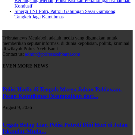
Berlangsung Meriah, Polisi Pastikan Pertandingan Aman dan
Kondusif
Sinergi TNI-Polri, Patroli Gabungan Sasar Gampong
Tangkeh Jaga Kamtibmas
Tribratanews Meulaboh adalah media yang digunakan untuk
memberikan seputar informasi di dunia kepolisian, politik, kriminal
di wilayah Polres Aceh Barat
Contact us:
admin@polresacehbarat.com
EVEN MORE NEWS
Polisi Hadir di Tengah Warga Johan Pahlawan,
Pesan Kamtibmas Disampaikan dari...
August 9, 2026
Cegah Balap Liar, Polisi Patroli Dini Hari di Jalan
Iskandar Muda...