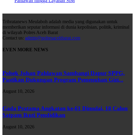
Pahlawan hingga Layanan SIM
Tribratanews Meulaboh adalah media yang digunakan untuk
memberikan seputar informasi di dunia kepolisian, politik, kriminal
di wilayah Polres Aceh Barat
Contact us:
admin@polresacehbarat.com
EVEN MORE NEWS
Polsek Johan Pahlawan Sambangi Dapur SPPG,
Pastikan Dukungan Program Pemenuhan Gizi...
August 10, 2026
Gada Pratama Angkatan ke-61 Dimulai, 18 Calon
Satpam Ikuti Pendidikan
August 10, 2026