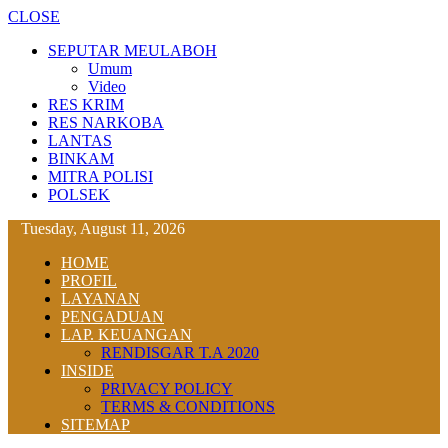
CLOSE
SEPUTAR MEULABOH
Umum
Video
RES KRIM
RES NARKOBA
LANTAS
BINKAM
MITRA POLISI
POLSEK
Tuesday, August 11, 2026
HOME
PROFIL
LAYANAN
PENGADUAN
LAP. KEUANGAN
RENDISGAR T.A 2020
INSIDE
PRIVACY POLICY
TERMS & CONDITIONS
SITEMAP