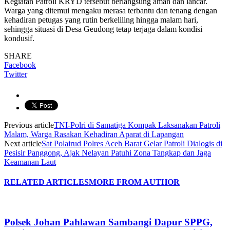
Kegiatan Patroli KRYD tersebut berlangsung aman dan lancar.
Warga yang ditemui mengaku merasa terbantu dan tenang dengan
kehadiran petugas yang rutin berkeliling hingga malam hari,
sehingga situasi di Desa Geudong tetap terjaga dalam kondisi
kondusif.
SHARE
Facebook
Twitter
Previous article
TNI-Polri di Samatiga Kompak Laksanakan Patroli
Malam, Warga Rasakan Kehadiran Aparat di Lapangan
Next article
Sat Polairud Polres Aceh Barat Gelar Patroli Dialogis di
Pesisir Panggong, Ajak Nelayan Patuhi Zona Tangkap dan Jaga
Keamanan Laut
RELATED ARTICLES
MORE FROM AUTHOR
Polsek Johan Pahlawan Sambangi Dapur SPPG,