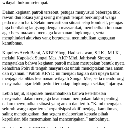
wilayah hukum setempat.
Dalam kegiatan patroli tersebut, petugas menyusuri beberapa titik
rawan dan lokasi yang sering menjadi tempat berkumpul warga
pada malam hari. Selain memastikan situasi tetap kondusif, petugas
juga berdialog langsung dengan masyarakat, memberikan imbauan
agar bersama-sama menjaga keamanan lingkungan, serta
menghindari aktivitas yang berpotensi menimbulkan gangguan
kamtibmas.
Kapolres Aceh Barat, AKBP Yhogi Hadisetiawan, S.I.K., M.I.K.,
melalui Kapolsek Sungai Mas, AKP Mhd. Jahrisyah Siregar,
mengatakan bahwa kegiatan patroli malam merupakan bentuk nyata
kehadiran Polri di tengah masyarakat untuk menciptakan rasa aman
dan nyaman. “Patroli KRYD ini menjadi bagian dari upaya kami
menjaga stabilitas keamanan wilayah Sungai Mas, serta mendorong
masyarakat agar lebih peduli terhadap lingkungan sekitar,” ujarnya.
Lebih lanjut, Kapolsek menambahkan bahwa keterlibatan
masyarakat dalam menjaga keamanan merupakan faktor penting
dalam mewujudkan situasi yang aman dan tertib. “Kami mengajak
seluruh warga agar terus berpartisipasi aktif menjaga kamtibmas,
saling mengingatkan, dan segera melaporkan kepada pihak
kepolisian bila menemukan hal mencurigakan,” tambahnya.