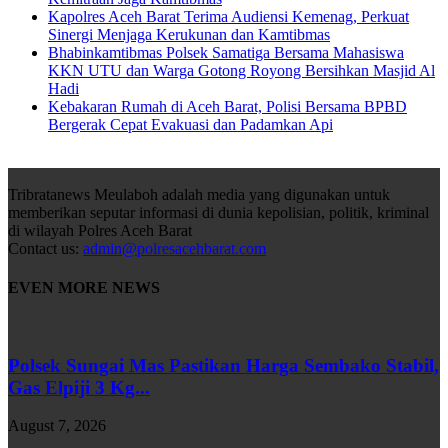
Kapolres Aceh Barat Terima Audiensi Kemenag, Perkuat
Sinergi Menjaga Kerukunan dan Kamtibmas
Bhabinkamtibmas Polsek Samatiga Bersama Mahasiswa
KKN UTU dan Warga Gotong Royong Bersihkan Masjid Al
Hadi
Kebakaran Rumah di Aceh Barat, Polisi Bersama BPBD
Bergerak Cepat Evakuasi dan Padamkan Api
Tribratanews Meulaboh adalah media yang digunakan untuk
memberikan seputar informasi di dunia kepolisian, politik, kriminal
di wilayah Polres Aceh Barat
Contact us:
admin@polresacehbarat.com
EVEN MORE NEWS
Polsek Sungai Mas Pastikan Harga Sembako Stabil,
Gas Elpiji 3 Kg...
August 7, 2026