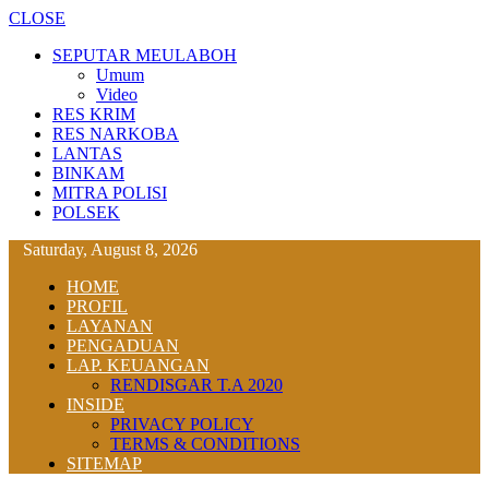
CLOSE
SEPUTAR MEULABOH
Umum
Video
RES KRIM
RES NARKOBA
LANTAS
BINKAM
MITRA POLISI
POLSEK
Saturday, August 8, 2026
HOME
PROFIL
LAYANAN
PENGADUAN
LAP. KEUANGAN
RENDISGAR T.A 2020
INSIDE
PRIVACY POLICY
TERMS & CONDITIONS
SITEMAP