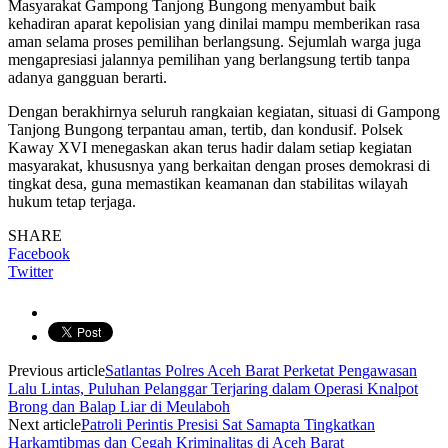
Masyarakat Gampong Tanjong Bungong menyambut baik
kehadiran aparat kepolisian yang dinilai mampu memberikan rasa
aman selama proses pemilihan berlangsung. Sejumlah warga juga
mengapresiasi jalannya pemilihan yang berlangsung tertib tanpa
adanya gangguan berarti.
Dengan berakhirnya seluruh rangkaian kegiatan, situasi di Gampong
Tanjong Bungong terpantau aman, tertib, dan kondusif. Polsek
Kaway XVI menegaskan akan terus hadir dalam setiap kegiatan
masyarakat, khususnya yang berkaitan dengan proses demokrasi di
tingkat desa, guna memastikan keamanan dan stabilitas wilayah
hukum tetap terjaga.
SHARE
Facebook
Twitter
Previous article
Satlantas Polres Aceh Barat Perketat Pengawasan
Lalu Lintas, Puluhan Pelanggar Terjaring dalam Operasi Knalpot
Brong dan Balap Liar di Meulaboh
Next article
Patroli Perintis Presisi Sat Samapta Tingkatkan
Harkamtibmas dan Cegah Kriminalitas di Aceh Barat