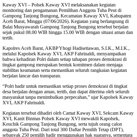
Kaway XVI – Polsek Kaway XVI melaksanakan kegiatan
monitoring dan pengamanan Pemilihan Anggota Tuha Peut di
Gampong Tanjong Bungong, Kecamatan Kaway XVI, Kabupaten
Aceh Barat, Minggu (07/06/2026). Kegiatan yang berlangsung di
Balai Musyawarah Gampong Tanjong Bungong tersebut berjalan
sejak pukul 08.00 WIB hingga 15.00 WIB dengan situasi aman dan
tertib.
Kapolres Aceh Barat, AKBP Yhogi Hadisetiawan, S.I.K., M.I.K.,
melalui Kapolsek Kaway XVI, AKP Fahrinaldi, menyampaikan
bahwa kehadiran Polri dalam setiap tahapan proses demokrasi di
tingkat gampong merupakan bentuk komitmen dalam menjaga
stabilitas keamanan serta memastikan seluruh rangkaian kegiatan
berjalan lancar dan transparan.
“Polri hadir untuk memastikan setiap proses demokrasi di tingkat
desa berjalan dengan aman, tertib, dan dapat diterima oleh seluruh
masyarakat tanpa menimbulkan perpecahan,” ujar Kapolsek Kaway
XVI, AKP Fahrinaldi.
Kegiatan tersebut dihadiri oleh Camat Kaway XVI, Sekcam Kaway
XVI, Kanit Binmas Polsek Kaway XVI mewakili Kapolsek,
Keuchik Gampong Tanjong Bungong, serta tujuh orang calon
anggota Tuha Peut. Dari total 300 Daftar Pemilih Tetap (DPT),
sebanyak 250 pemilih hadir menggunakan hak suaranya, sementara