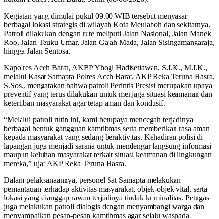
Kegiatan yang dimulai pukul 09.00 WIB tersebut menyasar
berbagai lokasi strategis di wilayah Kota Meulaboh dan sekitarnya.
Patroli dilakukan dengan rute meliputi Jalan Nasional, Jalan Manek
Roo, Jalan Teuku Umar, Jalan Gajah Mada, Jalan Sisingamangaraja,
hingga Jalan Sentosa.
Kapolres Aceh Barat, AKBP Yhogi Hadisetiawan, S.I.K., M.I.K.,
melalui Kasat Samapta Polres Aceh Barat, AKP Reka Teruna Hasra,
S.Sos., mengatakan bahwa patroli Perintis Presisi merupakan upaya
preventif yang terus dilakukan untuk menjaga situasi keamanan dan
ketertiban masyarakat agar tetap aman dan kondusif.
“Melalui patroli rutin ini, kami berupaya mencegah terjadinya
berbagai bentuk gangguan kamtibmas serta memberikan rasa aman
kepada masyarakat yang sedang beraktivitas. Kehadiran polisi di
lapangan juga menjadi sarana untuk mendengar langsung informasi
maupun keluhan masyarakat terkait situasi keamanan di lingkungan
mereka,” ujar AKP Reka Teruna Hasra.
Dalam pelaksanaannya, personel Sat Samapta melakukan
pemantauan terhadap aktivitas masyarakat, objek-objek vital, serta
lokasi yang dianggap rawan terjadinya tindak kriminalitas. Petugas
juga melakukan patroli dialogis dengan menyambangi warga dan
menyampaikan pesan-pesan kamtibmas agar selalu waspada