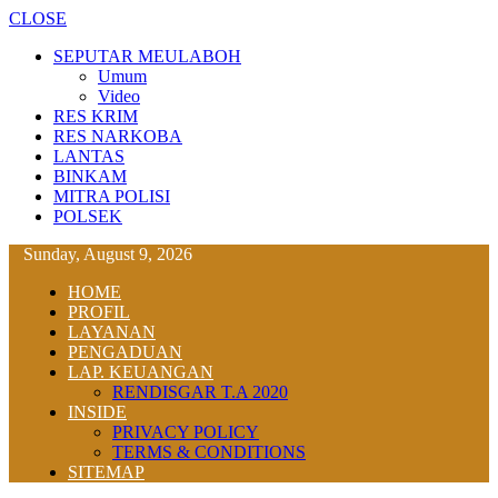
CLOSE
SEPUTAR MEULABOH
Umum
Video
RES KRIM
RES NARKOBA
LANTAS
BINKAM
MITRA POLISI
POLSEK
Sunday, August 9, 2026
HOME
PROFIL
LAYANAN
PENGADUAN
LAP. KEUANGAN
RENDISGAR T.A 2020
INSIDE
PRIVACY POLICY
TERMS & CONDITIONS
SITEMAP