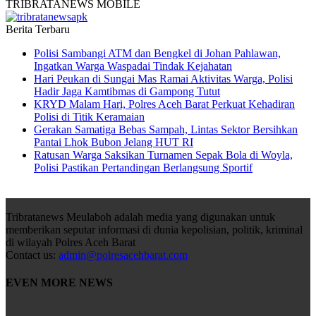
TRIBRATANEWS MOBILE
Berita Terbaru
Polisi Sambangi ATM dan Bengkel di Johan Pahlawan,
Ingatkan Warga Waspadai Tindak Kejahatan
Hari Peukan di Sungai Mas Ramai Aktivitas Warga, Polisi
Hadir Jaga Kamtibmas di Gampong Tutut
KRYD Malam Hari, Polres Aceh Barat Perkuat Kehadiran
Polisi di Titik Keramaian
Gerakan Samatiga Bebas Sampah, Lintas Sektor Bersihkan
Pantai Lhok Bubon Jelang HUT RI
Ratusan Warga Saksikan Turnamen Sepak Bola di Woyla,
Polisi Pastikan Pertandingan Berlangsung Sportif
Tribratanews Meulaboh adalah media yang digunakan untuk
memberikan seputar informasi di dunia kepolisian, politik, kriminal
di wilayah Polres Aceh Barat
Contact us:
admin@polresacehbarat.com
EVEN MORE NEWS