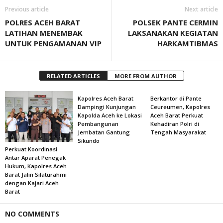
Previous article
Next article
POLRES ACEH BARAT
POLSEK PANTE CERMIN
LATIHAN MENEMBAK
LAKSANAKAN KEGIATAN
UNTUK PENGAMANAN VIP
HARKAMTIBMAS
RELATED ARTICLES
MORE FROM AUTHOR
Kapolres Aceh Barat
Berkantor di Pante
Dampingi Kunjungan
Ceureumen, Kapolres
Kapolda Aceh ke Lokasi
Aceh Barat Perkuat
Pembangunan
Kehadiran Polri di
Jembatan Gantung
Tengah Masyarakat
Sikundo
Perkuat Koordinasi
Antar Aparat Penegak
Hukum, Kapolres Aceh
Barat Jalin Silaturahmi
dengan Kajari Aceh
Barat
NO COMMENTS