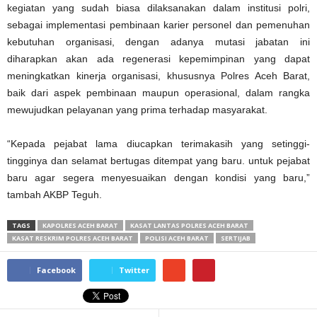
kegiatan yang sudah biasa dilaksanakan dalam institusi polri,
sebagai implementasi pembinaan karier personel dan pemenuhan
kebutuhan organisasi, dengan adanya mutasi jabatan ini
diharapkan akan ada regenerasi kepemimpinan yang dapat
meningkatkan kinerja organisasi, khususnya Polres Aceh Barat,
baik dari aspek pembinaan maupun operasional, dalam rangka
mewujudkan pelayanan yang prima terhadap masyarakat.
“Kepada pejabat lama diucapkan terimakasih yang setinggi-
tingginya dan selamat bertugas ditempat yang baru. untuk pejabat
baru agar segera menyesuaikan dengan kondisi yang baru,”
tambah AKBP Teguh.
TAGS
KAPOLRES ACEH BARAT
KASAT LANTAS POLRES ACEH BARAT
KASAT RESKRIM POLRES ACEH BARAT
POLISI ACEH BARAT
SERTIJAB
Facebook
Twitter