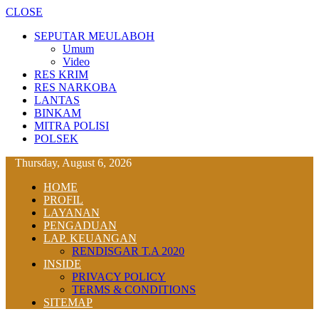
CLOSE
SEPUTAR MEULABOH
Umum
Video
RES KRIM
RES NARKOBA
LANTAS
BINKAM
MITRA POLISI
POLSEK
Thursday, August 6, 2026
HOME
PROFIL
LAYANAN
PENGADUAN
LAP. KEUANGAN
RENDISGAR T.A 2020
INSIDE
PRIVACY POLICY
TERMS & CONDITIONS
SITEMAP