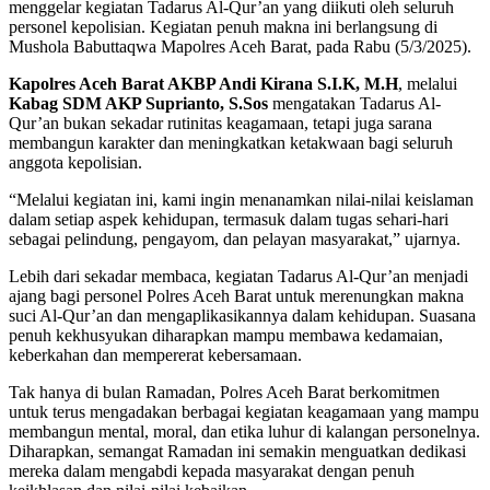
menggelar kegiatan Tadarus Al-Qur’an yang diikuti oleh seluruh
personel kepolisian. Kegiatan penuh makna ini berlangsung di
Mushola Babuttaqwa Mapolres Aceh Barat, pada Rabu (5/3/2025).
Kapolres Aceh Barat AKBP Andi Kirana S.I.K, M.H
, melalui
Kabag SDM AKP Suprianto, S.Sos
mengatakan Tadarus Al-
Qur’an bukan sekadar rutinitas keagamaan, tetapi juga sarana
membangun karakter dan meningkatkan ketakwaan bagi seluruh
anggota kepolisian.
“Melalui kegiatan ini, kami ingin menanamkan nilai-nilai keislaman
dalam setiap aspek kehidupan, termasuk dalam tugas sehari-hari
sebagai pelindung, pengayom, dan pelayan masyarakat,” ujarnya.
Lebih dari sekadar membaca, kegiatan Tadarus Al-Qur’an menjadi
ajang bagi personel Polres Aceh Barat untuk merenungkan makna
suci Al-Qur’an dan mengaplikasikannya dalam kehidupan. Suasana
penuh kekhusyukan diharapkan mampu membawa kedamaian,
keberkahan dan mempererat kebersamaan.
Tak hanya di bulan Ramadan, Polres Aceh Barat berkomitmen
untuk terus mengadakan berbagai kegiatan keagamaan yang mampu
membangun mental, moral, dan etika luhur di kalangan personelnya.
Diharapkan, semangat Ramadan ini semakin menguatkan dedikasi
mereka dalam mengabdi kepada masyarakat dengan penuh