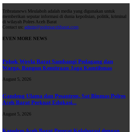
Tribratanews Meulaboh adalah media yang digunakan untuk
memberikan seputar informasi di dunia kepolisian, politik, kriminal
di wilayah Polres Aceh Barat
Contact us:
admin@polresacehbarat.com
EVEN MORE NEWS
Polsek Woyla Barat Sambangi Pedagang dan
Warga, Bangun Kemitraan Jaga Kamtibmas
August 5, 2026
Gandeng Ulama dan Pesantren, Sat Binmas Polres
Aceh Barat Perkuat Edukasi...
August 5, 2026
Kapolres Aceh Barat Pererat Kolaborasi dengan