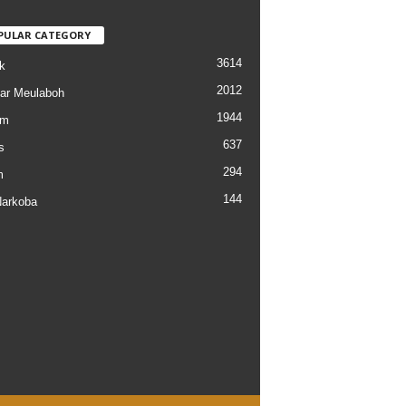
PULAR CATEGORY
3614
k
2012
ar Meulaboh
1944
am
637
s
294
m
144
arkoba