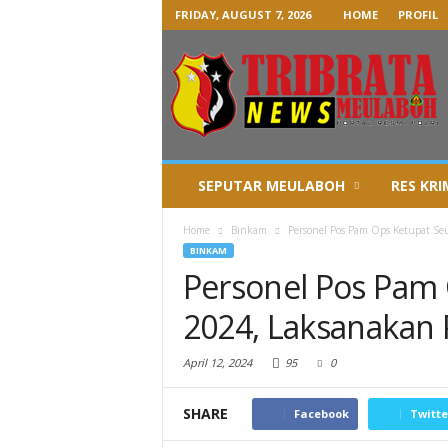
FRIDAY, AUGUST 7, 2026
HOME
PROFIL
SEPUTAR MEULABOH
RES KRI
Home
Binkam
Personel Pos Pam Ops Ketupat Se
BINKAM
Personel Pos Pam
2024, Laksanakan 
April 12, 2024
95
0
SHARE
Facebook
Twitte