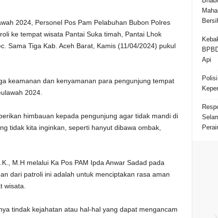
Bhab
Maha
Bersi
awah 2024, Personel Pos Pam Pelabuhan Bubon Polres
li ke tempat wisata Pantai Suka timah, Pantai Lhok
Kebak
. Sama Tiga Kab. Aceh Barat, Kamis (11/04/2024) pukul
BPBD
Api
Polis
njaga keamanan dan kenyamanan para pengunjung tempat
Keper
eulawah 2024.
Respo
berikan himbauan kepada pengunjung agar tidak mandi di
Selam
ng tidak kita inginkan, seperti hanyut dibawa ombak,
Perai
I.K., M.H melalui Ka Pos PAM Ipda Anwar Sadad pada
 dari patroli ini adalah untuk menciptakan rasa aman
 wisata.
dinya tindak kejahatan atau hal-hal yang dapat mengancam