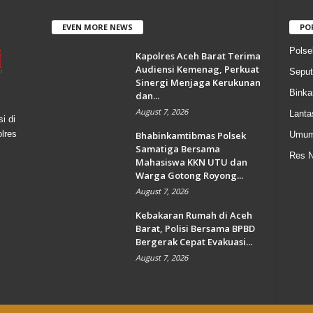
EVEN MORE NEWS
PO
Polse
Kapolres Aceh Barat Terima
Audiensi Kemenag, Perkuat
Seput
Sinergi Menjaga Kerukunan
Bink
dan...
August 7, 2026
Lanta
i di
olres
Bhabinkamtibmas Polsek
Umu
Samatiga Bersama
Res N
Mahasiswa KKN UTU dan
Warga Gotong Royong...
August 7, 2026
Kebakaran Rumah di Aceh
Barat, Polisi Bersama BPBD
Bergerak Cepat Evakuasi...
August 7, 2026