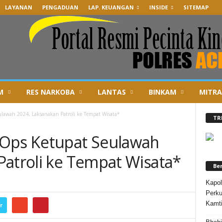
LAYANAN
PENGADUAN
LAP. KEUANGAN
INSIDE
SITEMAP
M
RES NARKOBA
LANTAS
BINKAM
MITRA
ulawah 2024, Laksanakan Patroli ke Tempat Wisata*
TR
 Ops Ketupat Seulawah
Patroli ke Tempat Wisata*
Be
Kapol
Perku
Kamt
r