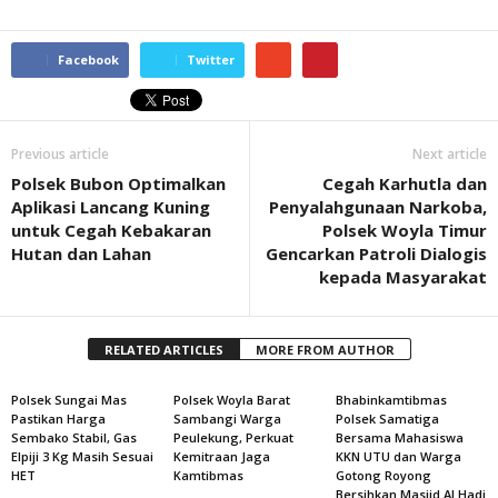
Facebook
Twitter
Previous article
Next article
Polsek Bubon Optimalkan
Cegah Karhutla dan
Aplikasi Lancang Kuning
Penyalahgunaan Narkoba,
untuk Cegah Kebakaran
Polsek Woyla Timur
Hutan dan Lahan
Gencarkan Patroli Dialogis
kepada Masyarakat
RELATED ARTICLES
MORE FROM AUTHOR
Polsek Sungai Mas
Polsek Woyla Barat
Bhabinkamtibmas
Pastikan Harga
Sambangi Warga
Polsek Samatiga
Sembako Stabil, Gas
Peulekung, Perkuat
Bersama Mahasiswa
Elpiji 3 Kg Masih Sesuai
Kemitraan Jaga
KKN UTU dan Warga
HET
Kamtibmas
Gotong Royong
Bersihkan Masjid Al Hadi