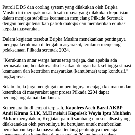
Patroli DDS dan cooling system yang dilakukan oleh Bripka
Muslim ini merupakan salah satu upaya yang dilakukan kepolisian
dalam menjaga stabilitas keamanan menjelang Pilkada Serentak
dengan mengintensifkan patroli dialogis dan memberikan edukasi
kepada masyarakat.
Dalam kegiatan tersebut Bripka Muslim menekankan pentingnya
menjaga kerukunan di tengah masyarakat, terutama menjelang
pelaksanaan Pilkada serentak 2024.
“Kerukunan antar warga harus tetap terjaga, dan apabila ada
permasalahan, hendaknya diselesaikan dengan baik sehingga situasi
keamanan dan ketertiban masyarakat (kamtibmas) tetap kondusif,”
ungkapnya.
Selain itu, ia juga mengingatkan pentingnya menjaga keamanan dan
ketertiban di masyarakat agar proses Pilkada 2204 dapat
berlangsung damai dan lancar.
Sementara itu di tempat terpisah,
Kapolres Aceh Barat AKBP
Andi Kirana S.I.K, M.H
melalui
Kapolsek Woyla Iptu Mukhsin
Akbar
menyatakan, Kegiatan patroli sambang dan sosialisasi yang
dilaksanakan oleh personilnya itu bertujuan untuk memberikan
pemahaman kepada masyarakat tentang pentingnya menjaga
keamanan dan ketertiban di masyarakat (Kamtibmas) dalam