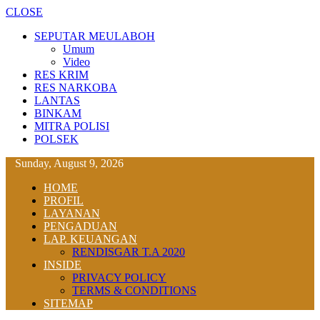
CLOSE
SEPUTAR MEULABOH
Umum
Video
RES KRIM
RES NARKOBA
LANTAS
BINKAM
MITRA POLISI
POLSEK
Sunday, August 9, 2026
HOME
PROFIL
LAYANAN
PENGADUAN
LAP. KEUANGAN
RENDISGAR T.A 2020
INSIDE
PRIVACY POLICY
TERMS & CONDITIONS
SITEMAP