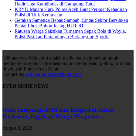
Hadir Jaga Kamtibmas di Gampong Tutut
KRYD Malam Hari, Polres Aceh Barat Perkuat Kehadiran
Polisi di Titik Keramaian
Gerakan Samatiga Bebas Sampah, Lintas Sektor Bersihkan
Pantai Lhok Bubon Jelang HUT RI
Ratusan Warga Saksikan Turnamen Sepak Bola di Woyla,
Polisi Pastikan Pertandingan Berlangsung Sportif
Tribratanews Meulaboh adalah media yang digunakan untuk
memberikan seputar informasi di dunia kepolisian, politik, kriminal
di wilayah Polres Aceh Barat
Contact us:
admin@polresacehbarat.com
EVEN MORE NEWS
Polisi Sambangi ATM dan Bengkel di Johan
Pahlawan, Ingatkan Warga Waspadai...
August 8, 2026